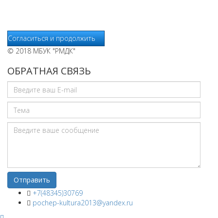
отчетов о деятельности веб-сайтов и предоставления других
услуг, связанных с работой сайтов и использования сети
Интернет.
Согласиться и продолжить
© 2018 МБУК "РМДК"
ОБРАТНАЯ СВЯЗЬ
+7(48345)30769
pochep-kultura2013@yandex.ru