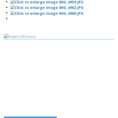
Мы используем cookies
Уведомляем вас, что сайт www.pochepdk.ru использует
файлы cookie. Продолжая пользование сайтом
www.pochepdk.ru (далее сайт), Пользователь соглашается на
использование сайтом файлов cookie. На сайте МБУК "РМДК"
используются независимые сервисы статистики, которые
также использует файлы cookie. Информация передаётся и
хранится на серверах сервисов статистики и используется
для анализа действий Пользователей на сайтах, составления
отчетов о деятельности веб-сайтов и предоставления других
услуг, связанных с работой сайтов и использования сети
Интернет.