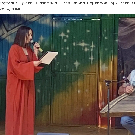
Звучание гуслей Владимира Шалатонова перенесло зрителей 
мелодиями.