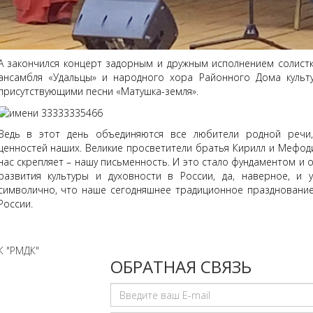
А закончился концерт задорным и дружным исполнением солист
ансамбля «Удальцы» и народного хора Районного Дома куль
присутствующими песни «Матушка-земля».
Ведь в этот день объединяются все любители родной речи, 
ценностей наших. Великие просветители братья Кирилл и Мефод
нас скрепляет – нашу письменность. И это стало фундаментом и о
развития культуры и духовности в России, да, наверное, и 
символично, что наше сегодняшнее традиционное празднование
России.
К "РМДК"
ОБРАТНАЯ СВЯЗЬ