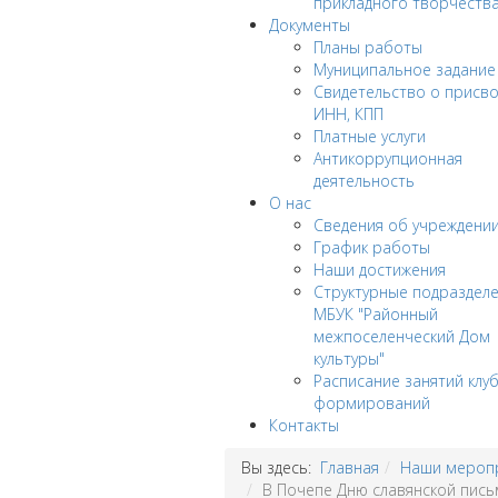
прикладного творчеств
Документы
Планы работы
Муниципальное задание
Cвидетельство о присв
ИНН, КПП
Платные услуги
Антикоррупционная
деятельность
О нас
Сведения об учреждени
График работы
Наши достижения
Структурные подраздел
МБУК "Районный
межпоселенческий Дом
культуры"
Расписание занятий клу
формирований
Контакты
Вы здесь:
Главная
Наши мероп
В Почепе Дню славянской пись