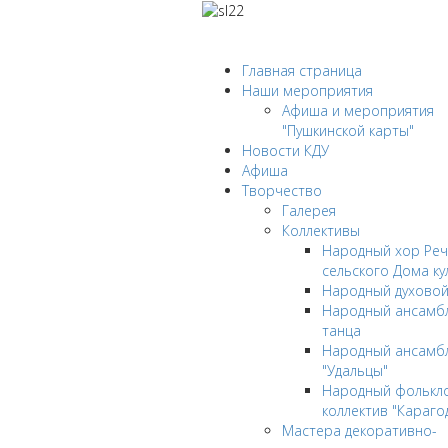
Главная страница
Наши мероприятия
Афиша и мероприятия
"Пушкинской карты"
Новости КДУ
Афиша
Творчество
Галерея
Коллективы
Народный хор Реч
сельского Дома ку
Народный духовой
Народный ансамбл
танца
Народный ансамб
"Удальцы"
Народный фолькл
коллектив "Караго
Мастера декоративно-