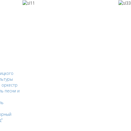
ицкого
льтуры
 оркестр
ь песни и
ль
орный
д"