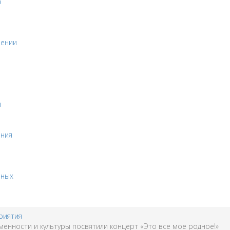
а
оении
и
ения
бных
риятия
менности и культуры посвятили концерт «Это все мое родное!»