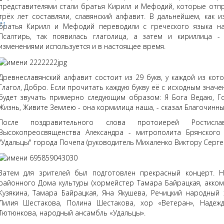
представителями стали братья Кирилл и Мефодий, которые отп
трёх лет составляли, славянский алфавит. В дальнейшем, как 
братья Кирилл и Мефодий переводили с греческого языка на
Псалтирь, так появилась глаголица, а затем и кириллица 
изменениями используется и в настоящее время.
Древнеславянский алфавит состоит из 29 букв, у каждой из котор
Глагол, Добро. Если прочитать каждую букву её с исходным знач
будет звучать примерно следующим образом: Я Бога Ведаю, 
Жизнь, Живите Землею - она кормилица наша, - сказал Благочинны
После поздравительного слова протоиерей Рости
Высокопреосвященства Александра - митрополита Брянского
"Удальцы" города Почепа (руководитель Михаленко Виктору Серге
Затем для зрителей был подготовлен прекрасный концерт. 
районного Дома культуры (хормейстер Тамара Байрацкая, акко
Кузякина, Тамара Байрацкая, Яна Якушева, Речицкий народный 
Лилия Шестакова, Полина Шестакова, хор «Ветеран», Надеж
Тютюнкова, народный ансамбль «Удальцы».