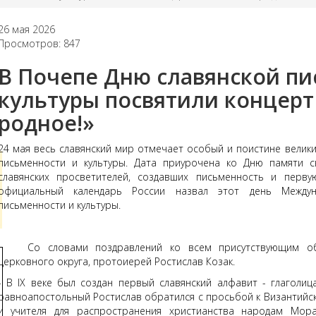
26 мая 2026
Просмотров: 847
В Почепе Дню славянской пи
культуры посвятили концерт 
родное!»
24 мая весь славянский мир отмечает особый и поистине велик
письменности и культуры. Дата приурочена ко Дню памяти 
славянских просветителей, создавших письменность и перву
официальный календарь России назвал этот день Междун
письменности и культуры.
Со словами поздравлений ко всем присутствующим обра
церковного округа, протоиерей Ростислав Козак.
- В IX веке был создан первый славянский алфавит - глаголиц
равноапостольный Ростислав обратился с просьбой к Византийс
и учителя для распространения христианства народам Мор