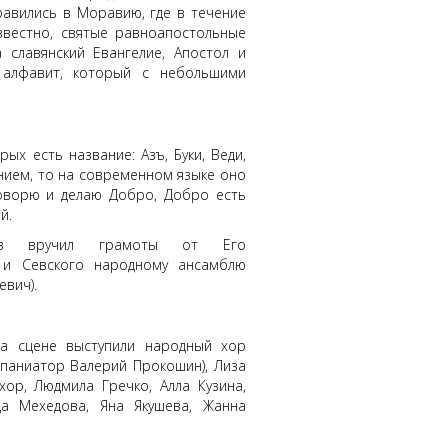
равились в Моравию, где в течение
известно, святые равноапостольные
 славянский Евангелие, Апостол и
- алфавит, который с небольшими
ых есть название: Азъ, Буки, Веди,
ением, то на современном языке оно
Говорю и делаю Добро, Добро есть
й.
слав вручил грамоты от Его
 и Севского народному ансамблю
евич).
На сцене выступили народный хор
мпаниатор Валерий Прокошин), Лиза
хор, Людмила Гречко, Алла Кузина,
да Мехедова, Яна Якушева, Жанна