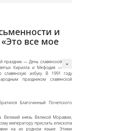
сьменности и
«Это все мое
ий праздник — День славянской
святых Кирилла и Мефодия —
ю славянскую азбуку. В 1991 году
ародным праздником славянской
тился Благочинный Почепского
а. Великий князь Великой Моравии,
кому императору прислать епископа
авии на их родном языке. Этими