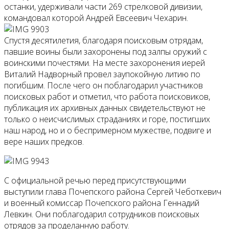
останки, удерживали части 269 стрелковой дивизии,
командовал которой Андрей Евсеевич Чехарин.
Спустя десятилетия, благодаря поисковым отрядам,
павшие воины были захоронены под залпы оружий с
воинскими почестями. На месте захоронения иерей
Виталий Надворный провел заупокойную литию по
погибшим. После чего он поблагодарил участников
поисковых работ и отметил, что работа поисковиков,
публикация их архивных данных свидетельствуют не
только о неисчислимых страданиях и горе, постигших
наш народ, но и о беспримерном мужестве, подвиге и
вере наших предков.
С официальной речью перед присутствующими
выступили глава Почепского района Сергей Чеботкевич
и военный комиссар Почепского района Геннадий
Левкин. Они поблагодарил сотрудников поисковых
отрядов за проделанную работу.