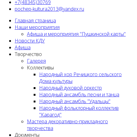
+7(48345)30769
pochep-kultura2013@yandex.ru
Главная страница
Наши мероприятия
Афиша и мероприятия "Пушкинской карты"
Новости КДУ
Афиша
Творчество
Галерея
Коллективы
Народный хор Речицкого сельского
Дома культуры
Народный духовой оркестр
Народный ансамбль песни и танца
Народный ансамбль "Удальцы"
Народный фольклорный коллектив
"Карагод"
Мастера декоративно-прикладного
творчества
Документы