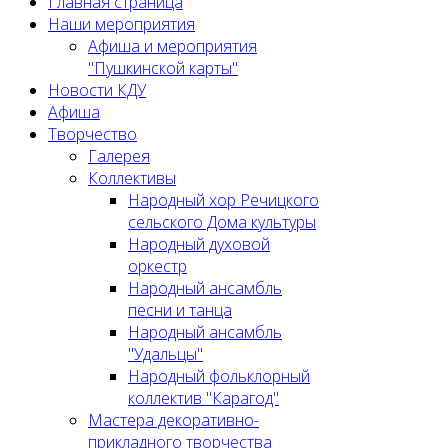
Главная страница
Наши мероприятия
Афиша и мероприятия
"Пушкинской карты"
Новости КДУ
Афиша
Творчество
Галерея
Коллективы
Народный хор Речицкого
сельского Дома культуры
Народный духовой
оркестр
Народный ансамбль
песни и танца
Народный ансамбль
"Удальцы"
Народный фольклорный
коллектив "Карагод"
Мастера декоративно-
прикладного творчества