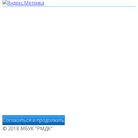
Мы используем cookies
Уведомляем вас, что сайт www.pochepdk.ru использует
файлы cookie. Продолжая пользование сайтом
www.pochepdk.ru (далее сайт), Пользователь
соглашается на использование сайтом файлов cookie.
На сайте МБУК "РМДК" используются независимые
сервисы статистики, которые также использует файлы
cookie. Информация передаётся и хранится на серверах
сервисов статистики и используется для анализа
действий Пользователей на сайтах, составления отчетов
о деятельности веб-сайтов и предоставления других
услуг, связанных с работой сайтов и использования сети
Интернет.
Согласиться и продолжить
© 2018 МБУК "РМДК"