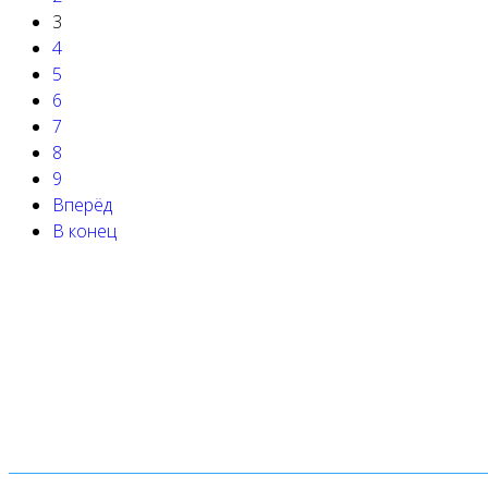
3
4
5
6
7
8
9
Вперёд
В конец