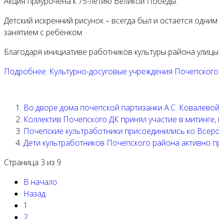
Акция приурочена к 75-летию Великой Победы.
Детский искренний рисунок – всегда был и остается одни
занятием с ребёнком.
Благодаря инициативе работников культуры района улицы
Подробнее: Культурно-досуговые учреждения Почепского 
Во дворе дома почепской партизанки А.С. Ковалево
Коллектив Почепского ДК принял участие в митинге
Почепские культработники присоединились ко Всеро
Дети культработников Почепского района активно п
Страница 3 из 9
В начало
Назад
1
2