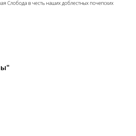
ная Слобода в честь наших доблестных почепских
ды"