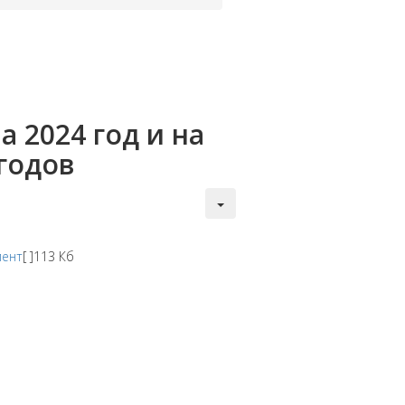
2024 год и на
годов
мент
[ ]
113 Кб