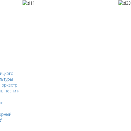
ицкого
льтуры
 оркестр
ь песни и
ль
орный
д"