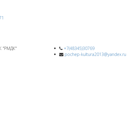
К "РМДК"
+7(48345)30769
pochep-kultura2013@yandex.ru