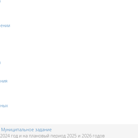
а
оении
и
ения
бных
Муниципальное задание
24 год и на плановый период 2025 и 2026 годов