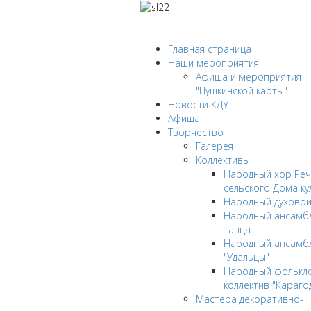
Главная страница
Наши мероприятия
Афиша и мероприятия
"Пушкинской карты"
Новости КДУ
Афиша
Творчество
Галерея
Коллективы
Народный хор Реч
сельского Дома ку
Народный духовой
Народный ансамбл
танца
Народный ансамб
"Удальцы"
Народный фолькл
коллектив "Караго
Мастера декоративно-