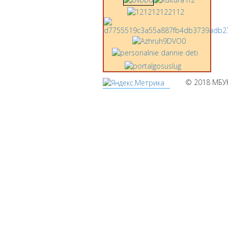
© 2018 МБУ
Мы
используем
cookies
Уведомляем вас,
что сайт
www.pochepdk.ru
использует файлы
cookie. Продолжая
пользование
сайтом