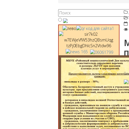
М
п
Вл