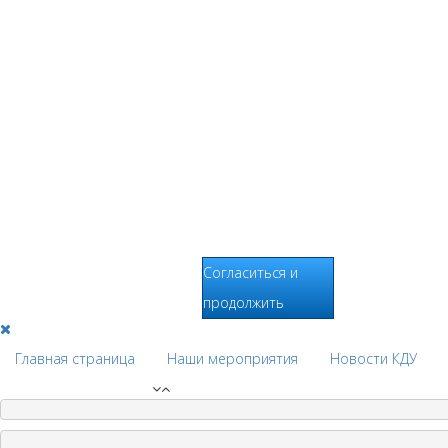
Пользователей на
сайтах,
составления
отчетов о
деятельности веб-
сайтов и
предоставления
других услуг,
связанных с
работой сайтов и
использования
сети Интернет.
Согласиться и
продолжить
Главная страница
Наши мероприятия
Новости КДУ