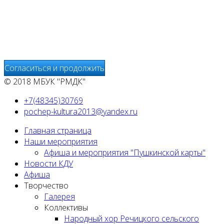
сервисов статистики и используется для анализа
действий Пользователей на сайтах, составления отчетов
о деятельности веб-сайтов и предоставления других
услуг, связанных с работой сайтов и использования сети
Интернет.
Согласиться и продолжить
© 2018 МБУК "РМДК"
+7(48345)30769
pochep-kultura2013@yandex.ru
Главная страница
Наши мероприятия
Афиша и мероприятия "Пушкинской карты"
Новости КДУ
Афиша
Творчество
Галерея
Коллективы
Народный хор Речицкого сельского