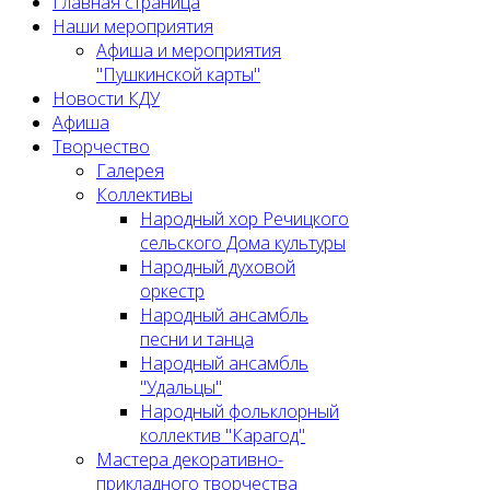
Главная страница
Наши мероприятия
Афиша и мероприятия
"Пушкинской карты"
Новости КДУ
Афиша
Творчество
Галерея
Коллективы
Народный хор Речицкого
сельского Дома культуры
Народный духовой
оркестр
Народный ансамбль
песни и танца
Народный ансамбль
"Удальцы"
Народный фольклорный
коллектив "Карагод"
Мастера декоративно-
прикладного творчества