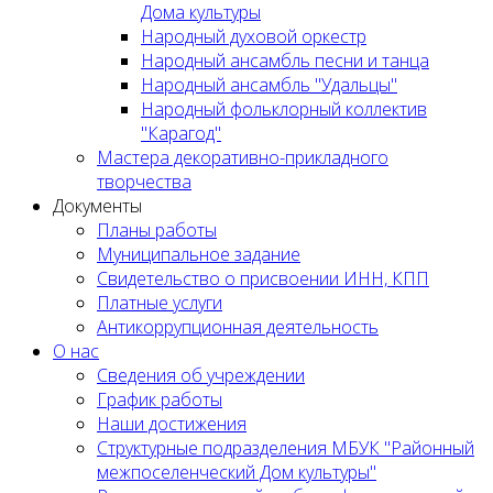
Дома культуры
Народный духовой оркестр
Народный ансамбль песни и танца
Народный ансамбль "Удальцы"
Народный фольклорный коллектив
"Карагод"
Мастера декоративно-прикладного
творчества
Документы
Планы работы
Муниципальное задание
Cвидетельство о присвоении ИНН, КПП
Платные услуги
Антикоррупционная деятельность
О нас
Сведения об учреждении
График работы
Наши достижения
Структурные подразделения МБУК "Районный
межпоселенческий Дом культуры"