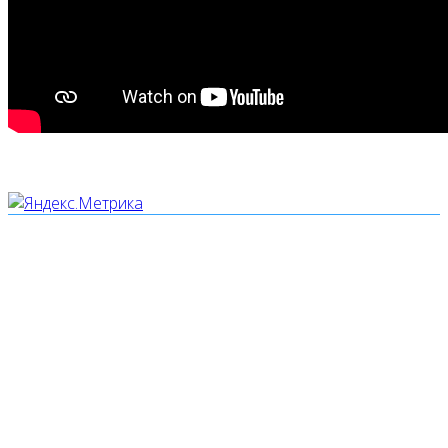
Мы используем cookies
Уведомляем вас, что сайт www.pochepdk.ru использует
файлы cookie. Продолжая пользование сайтом
www.pochepdk.ru (далее сайт), Пользователь
соглашается на использование сайтом файлов cookie.
На сайте МБУК "РМДК" используются независимые
сервисы статистики, которые также использует файлы
cookie. Информация передаётся и хранится на серверах