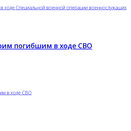
х в ходе Специальной военной операции военнослужащих
оим погибшим в ходе СВО
им в ходе СВО