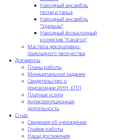
Народный ансамбль
песни и танца
Народный ансамбль
"Удальцы"
Народный фольклорный
коллектив "Карагод"
Мастера декоративно-
прикладного творчества
Документы
Планы работы
Муниципальное задание
Cвидетельство о
присвоении ИНН, КПП
Платные услуги
Антикоррупционная
деятельность
О нас
Сведения об учреждении
График работы
Наши достижения