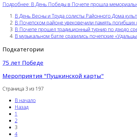
Подробнее: В День Победы в Почепе прошла мемориальн
В День Весны и Труда солисты Районного Дома куль
В Почепском районе увековечили память погибших 
В Почепе прошел традиционный турнир по дзюдо с
В музыкальном батле сразились почепские «Удальцы
Подкатегории
75 лет Победе
Мероприятия "Пушкинской карты"
Страница 3 из 197
В начало
Назад
1
2
3
4