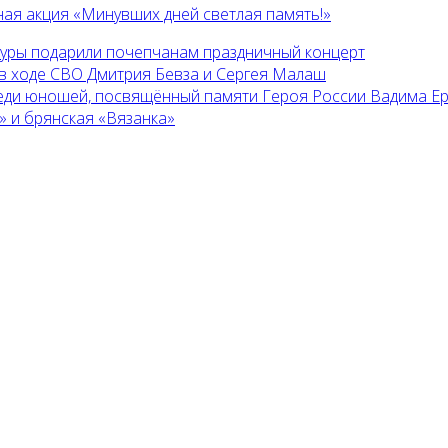
ая акция «Минувших дней светлая память!»
туры подарили почепчанам праздничный концерт
в ходе СВО Дмитрия Бевза и Сергея Малаш
реди юношей, посвящённый памяти Героя России Вадима Е
» и брянская «Вязанка»