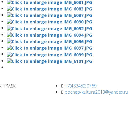
К "РМДК"
+7(48345)30769
pochep-kultura2013@yandex.ru