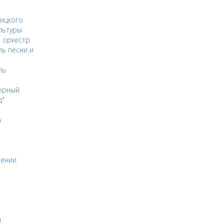
ицкого
льтуры
 оркестр
ь песни и
ль
орный
д"
а
оении
и