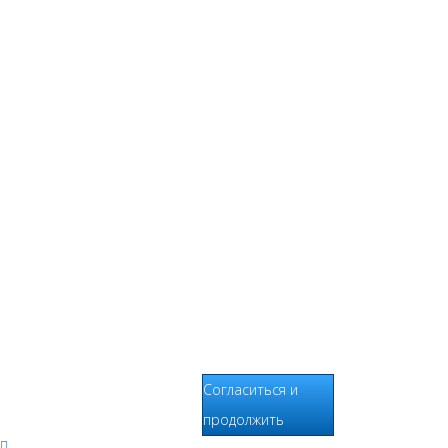
хранится на
серверах
сервисов
статистики и
используется для
анализа действий
Пользователей на
сайтах,
составления
отчетов о
деятельности веб-
сайтов и
предоставления
других услуг,
связанных с
работой сайтов и
использования
сети Интернет.
Согласиться и
продолжить