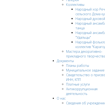
Коллективы
Народный хор Реч
сельского Дома ку
Народный духовой
Народный ансамбл
танца
Народный ансамб
"Удальцы"
Народный фолькл
коллектив "Караго
Мастера декоративно-
прикладного творчеств
Документы
Планы работы
Муниципальное задание
Cвидетельство о присв
ИНН, КПП
Платные услуги
Антикоррупционная
деятельность
О нас
Сведения об учреждени