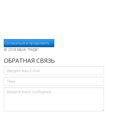
используются независимые сервисы статистики, которые
также использует файлы cookie. Информация передаётся и
хранится на серверах сервисов статистики и используется
для анализа действий Пользователей на сайтах, составления
отчетов о деятельности веб-сайтов и предоставления других
услуг, связанных с работой сайтов и использования сети
Интернет.
Согласиться и продолжить
© 2018 МБУК "РМДК"
ОБРАТНАЯ СВЯЗЬ