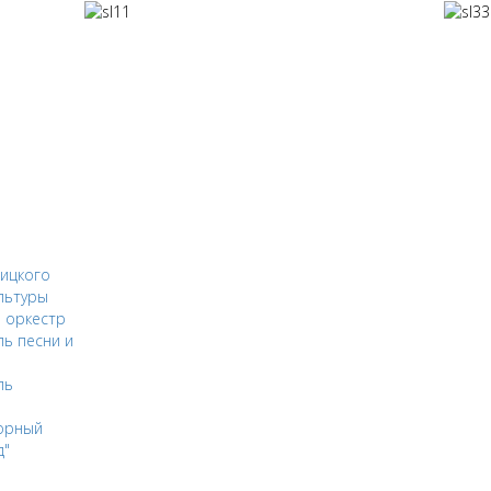
ицкого
льтуры
 оркестр
ь песни и
ль
орный
д"