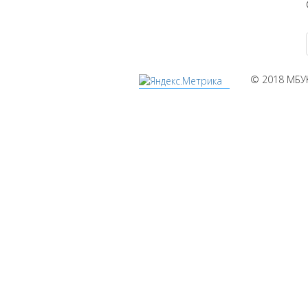
© 2018 МБУ
Мы
используем
cookies
Уведомляем вас,
что сайт
www.pochepdk.ru
использует файлы
cookie. Продолжая
пользование
сайтом
www.pochepdk.ru
(далее сайт),
Пользователь