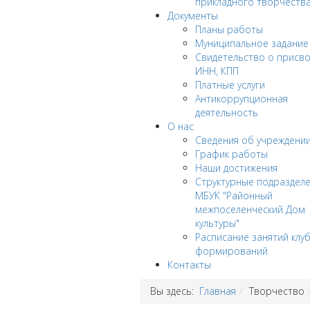
прикладного творчеств
Документы
Планы работы
Муниципальное задание
Cвидетельство о присв
ИНН, КПП
Платные услуги
Антикоррупционная
деятельность
О нас
Сведения об учреждени
График работы
Наши достижения
Структурные подраздел
МБУК "Районный
межпоселенческий Дом
культуры"
Расписание занятий клу
формирований
Контакты
Вы здесь:
Главная
Творчество