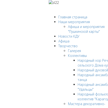
Главная страница
Наши мероприятия
Афиша и мероприятия
"Пушкинской карты"
Новости КДУ
Афиша
Творчество
Галерея
Коллективы
Народный хор Реч
сельского Дома ку
Народный духовой
Народный ансамбл
танца
Народный ансамб
"Удальцы"
Народный фолькл
коллектив "Караго
Мастера декоративно-