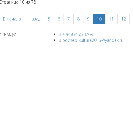
Страница 10 из 78
В начало
Назад
5
6
7
8
9
10
11
12
К "РМДК"
+7(48345)30769
pochep-kultura2013@yandex.ru