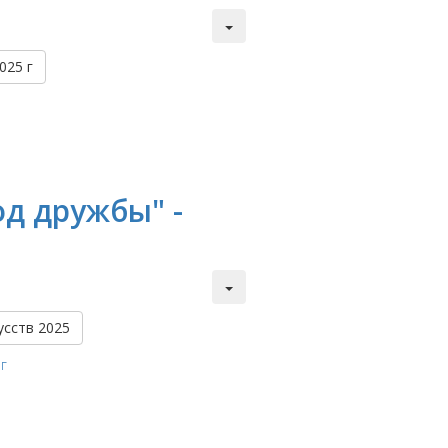
025 г
д дружбы" -
усств 2025
г