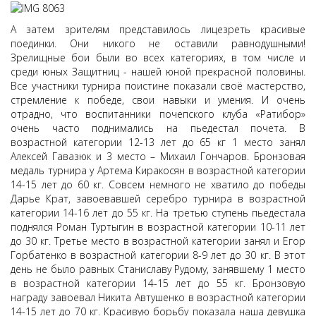
А затем зрителям представилось лицезреть красивые
поединки. Они никого не оставили равнодушными!
Зрелищные бои были во всех категориях, в том числе и
среди юных Защитниц - нашей юной прекрасной половины.
Все участники турнира поистине показали своё мастерство,
стремление к победе, свои навыки и умения. И очень
отрадно, что воспитанники почепского клуба «Ратибор»
очень часто поднимались на пьедестал почета. В
возрастной категории 12-13 лет до 65 кг 1 место занял
Алексей Гавазюк и 3 место – Михаил Гончаров. Бронзовая
медаль турнира у Артема Киракосян в возрастной категории
14-15 лет до 60 кг. Совсем немного не хватило до победы
Дарье Крат, завоевавшей серебро турнира в возрастной
категории 14-16 лет до 55 кг. На третью ступень пьедестала
поднялся Роман Туртыгин в возрастной категории 10-11 лет
до 30 кг. Третье место в возрастной категории занял и Егор
Горбатенко в возрастной категории 8-9 лет до 30 кг. В этот
день не было равных Станиславу Рудому, занявшему 1 место
в возрастной категории 14-15 лет до 55 кг. Бронзовую
награду завоевал Никита Автушенко в возрастной категории
14-15 лет до 70 кг. Красивую борьбу показала наша девушка