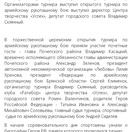
Организаторами турнира выступил открытого турнира по
армейскому рукопашному бою выступил директор Центра
творчества «Успех», депутат городского совета Владимир
Склянный.
В торжественной церемонии открытия турнира по
армейскому рукопашному бою приняли участие почетные
гости - глава Почепского района Владимир Касацкий,
временно исполняющего обязанности главы администрации
Почепского района Александр Зеленов, президент
автономной некоммерческой организации «Любовь» Лилия
Хренова, президент «Федерации по армейскому
рукопашному бою Брянской области» Сергей Клименок,
организатор турнира Владимир Склянный, руководитель
клуба «Ратибор» центра творчества «Успех», депутат
городского совета Ромен Валентинов, родители Героя
Российской Федерации - Татьяна Ивановна и Александр
Михайлович Соловьёвы, главный судья турнира, спортивный
судья по армейскому рукопашному бою Андрей Сиделев.
В начале соревновательного дня спортсмены узнали о
биографии Героя РФ, памяти которого проводился турнир.