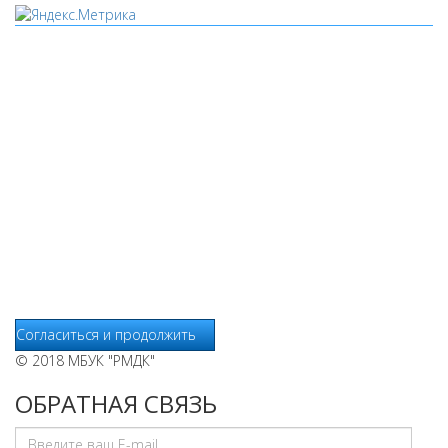
Мы используем cookies
Уведомляем вас, что сайт www.pochepdk.ru использует
файлы cookie. Продолжая пользование сайтом
www.pochepdk.ru (далее сайт), Пользователь соглашается на
использование сайтом файлов cookie. На сайте МБУК "РМДК"
используются независимые сервисы статистики, которые
также использует файлы cookie. Информация передаётся и
хранится на серверах сервисов статистики и используется
для анализа действий Пользователей на сайтах, составления
отчетов о деятельности веб-сайтов и предоставления других
услуг, связанных с работой сайтов и использования сети
Интернет.
Согласиться и продолжить
© 2018 МБУК "РМДК"
ОБРАТНАЯ СВЯЗЬ