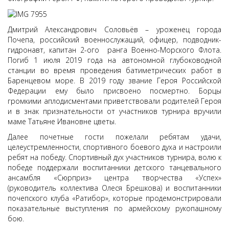
Дмитрий Александрович Соловьёв – уроженец города
Почепа, российский военнослужащий, офицер, подводник-
гидронавт, капитан 2-ого ранга Военно-Морского Флота.
Погиб 1 июля 2019 года на автономной глубоководной
станции во время проведения батиметрических работ в
Баренцевом море. В 2019 году звание Героя Российской
Федерации ему было присвоено посмертно. Борцы
громкими аплодисментами приветствовали родителей Героя
и в знак признательности от участников турнира вручили
маме Татьяне Ивановне цветы.
Далее почетные гости пожелали ребятам удачи,
целеустремленности, спортивного боевого духа и настроили
ребят на победу. Спортивный дух участников турнира, волю к
победе поддержали воспитанники детского танцевального
ансамбля «Сюрприз» центра творчества «Успех»
(руководитель коллектива Олеся Брешкова) и воспитанники
почепского клуба «Ратибор», которые продемонстрировали
показательные выступления по армейскому рукопашному
бою.