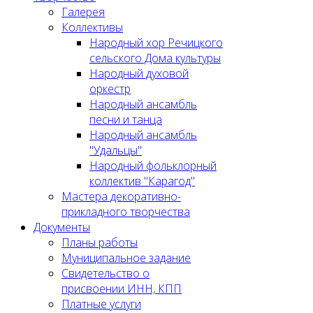
Галерея
Коллективы
Народный хор Речицкого
сельского Дома культуры
Народный духовой
оркестр
Народный ансамбль
песни и танца
Народный ансамбль
"Удальцы"
Народный фольклорный
коллектив "Карагод"
Мастера декоративно-
прикладного творчества
Документы
Планы работы
Муниципальное задание
Cвидетельство о
присвоении ИНН, КПП
Платные услуги