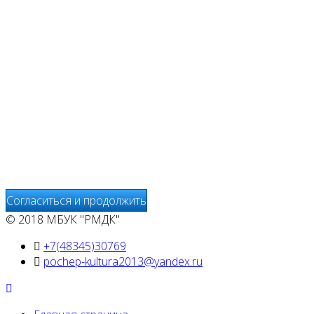
Уведомляем вас, что сайт www.pochepdk.ru использует
файлы cookie. Продолжая пользование сайтом
www.pochepdk.ru (далее сайт), Пользователь
соглашается на использование сайтом файлов cookie.
На сайте МБУК "РМДК" используются независимые
сервисы статистики, которые также использует файлы
cookie. Информация передаётся и хранится на серверах
сервисов статистики и используется для анализа
действий Пользователей на сайтах, составления отчетов
о деятельности веб-сайтов и предоставления других
услуг, связанных с работой сайтов и использования сети
Интернет.
Согласиться и продолжить
© 2018 МБУК "РМДК"
+7(48345)30769
pochep-kultura2013@yandex.ru