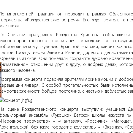
По многолетней традиции он проходит в рамках Областного
творчества «Рождественские встречи». Его ждет зритель, к н
участники.
Со Светлым праздником Рождества Христова собравшихся 
духовно-нравственного воспитания молодежи и сотрудн
добровольческому служению Брянской епархии, клирик Брянс
Святой Троицы иерей Алексей Иванов, директор департамент
Юрьевич Сатюков. Они пожелали сохранять духовно-нравственн
внимательном отношении друг к другу, о добрых делах, кото
каждого человека.
Программа концерта подарила зрителям яркие эмоции и добро
первые дни января. С особой трогательностью были исполнен
самоотверженности бойцов, постоянно, с честью и доблестью 
На сцене Рождественского концерта выступили: учащиеся Де
фольклорный ансамбль «Лукошко» Детской школы искусств № 
«Народное творчество» – «Фантазия», «Россияне», «Макоша»
Архангельской; брянские городские коллективы – «Вязанка», «Со
«Зарянка», «Каприз», участница студии эстрадного вокала 