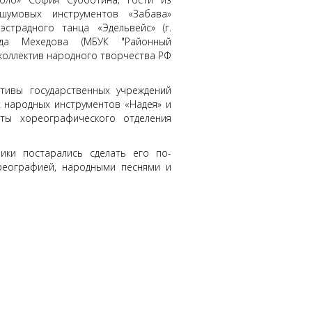
шумовых инструментов «Забава»
эстрадного танца «Эдельвейс» (г.
ежда Мехедова (МБУК "Районный
 коллектив народного творчества РФ
ктивы государственных учреждений
х народных инструментов «Надея» и
нты хореографического отделения
ики постарались сделать его по-
реографией, народными песнями и