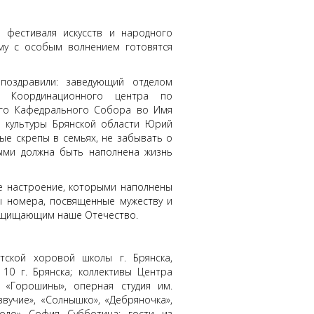
 фестиваля искусств и народного
ему с особым волнением готовятся
поздравили: заведующий отделом
ик Координационного центра по
кого Кафедрального Собора во Имя
а культуры Брянской области Юрий
ые скрепы в семьях, не забывать о
рыми должна быть наполнена жизнь
е настроение, которыми наполнены
ы номера, посвященные мужеству и
защищающим наше Отечество.
тской хоровой школы г. Брянска,
10 г. Брянска; коллективы Центра
, «Горошины», оперная студия им.
звучие», «Солнышко», «Дебряночка»,
«Соло» София Субботина; гости из