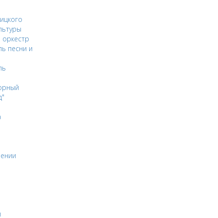
ицкого
льтуры
 оркестр
ь песни и
ль
орный
д"
а
оении
и