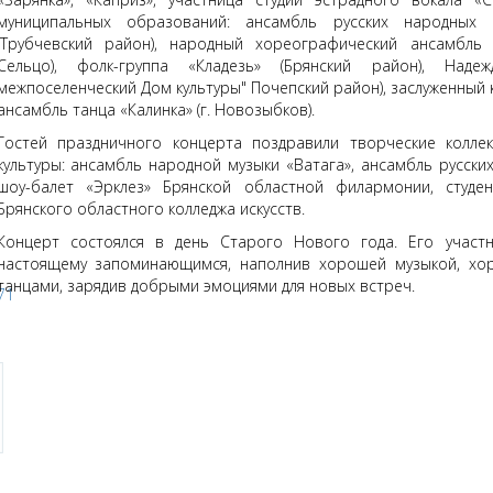
муниципальных образований: ансамбль русских народных 
(Трубчевский район), народный хореографический ансамбль 
Сельцо), фолк-группа «Кладезь» (Брянский район), Над
межпоселенческий Дом культуры" Почепский район), заслуженный
ансамбль танца «Калинка» (г. Новозыбков).
Гостей праздничного концерта поздравили творческие колле
культуры: ансамбль народной музыки «Ватага», ансамбль русски
шоу-балет «Эрклез» Брянской областной филармонии, студе
Брянского областного колледжа искусств.
Концерт состоялся в день Старого Нового года. Его участн
настоящему запоминающимся, наполнив хорошей музыкой, хо
танцами, зарядив добрыми эмоциями для новых встреч.