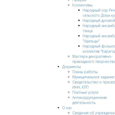
Коллективы
Народный хор Реч
сельского Дома ку
Народный духовой
Народный ансамбл
танца
Народный ансамб
"Удальцы"
Народный фолькл
коллектив "Караго
Мастера декоративно-
прикладного творчеств
Документы
Планы работы
Муниципальное задание
Cвидетельство о присв
ИНН, КПП
Платные услуги
Антикоррупционная
деятельность
О нас
Сведения об учреждени