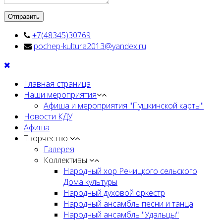
+7(48345)30769
pochep-kultura2013@yandex.ru
Главная страница
Наши мероприятия
Афиша и мероприятия "Пушкинской карты"
Новости КДУ
Афиша
Творчество
Галерея
Коллективы
Народный хор Речицкого сельского
Дома культуры
Народный духовой оркестр
Народный ансамбль песни и танца
Народный ансамбль "Удальцы"