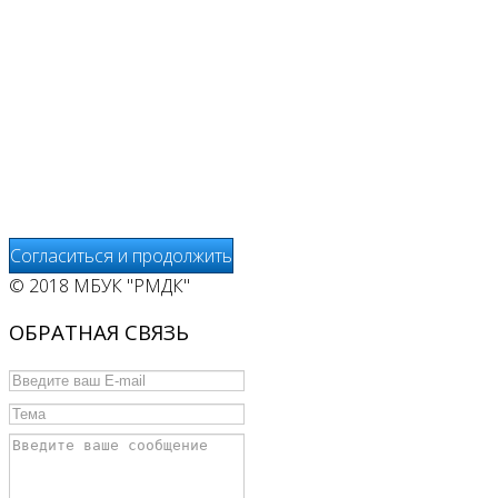
соглашается на использование сайтом файлов cookie.
На сайте МБУК "РМДК" используются независимые
сервисы статистики, которые также использует файлы
cookie. Информация передаётся и хранится на серверах
сервисов статистики и используется для анализа
действий Пользователей на сайтах, составления отчетов
о деятельности веб-сайтов и предоставления других
услуг, связанных с работой сайтов и использования сети
Интернет.
Согласиться и продолжить
© 2018 МБУК "РМДК"
ОБРАТНАЯ СВЯЗЬ