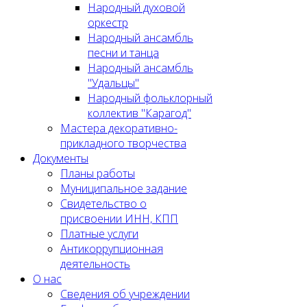
Народный духовой
оркестр
Народный ансамбль
песни и танца
Народный ансамбль
"Удальцы"
Народный фольклорный
коллектив "Карагод"
Мастера декоративно-
прикладного творчества
Документы
Планы работы
Муниципальное задание
Cвидетельство о
присвоении ИНН, КПП
Платные услуги
Антикоррупционная
деятельность
О нас
Сведения об учреждении