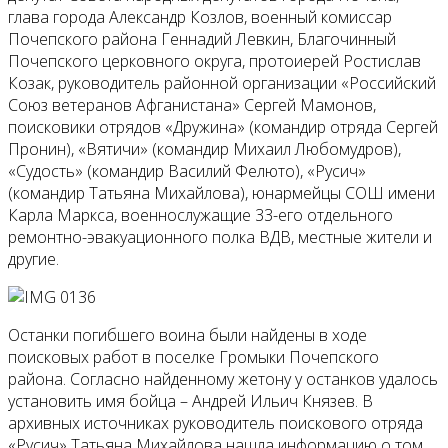
глава города Александр Козлов, военный комиссар
Почепского района Геннадий Левкин, Благочинный
Почепского церковного округа, протоиерей Ростислав
Козак, руководитель районной организации «Российский
Союз ветеранов Афганистана» Сергей Мамонов,
поисковики отрядов «Дружина» (командир отряда Сергей
Пронин), «Вятичи» (командир Михаил Любомудров),
«Судость» (командир Василий Фелюто), «Русич»
(командир Татьяна Михайлова), юнармейцы СОШ имени
Карла Маркса, военнослужащие 33-его отдельного
ремонтно-эвакуационного полка ВДВ, местные жители и
другие.
Останки погибшего воина были найдены в ходе
поисковых работ в поселке Громыки Почепского
района. Согласно найденному жетону у останков удалось
установить имя бойца – Андрей Ильич Князев. В
архивных источниках руководитель поискового отряда
«Русич» Татьяна Михайлова нашла информацию о том,