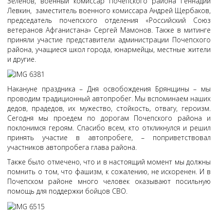
Зеленов, военный комиссар Почепского района Геннадий
Левкин, заместитель военного комиссара Андрей Щербаков,
председатель почепского отделения «Российский Союз
ветеранов Афганистана» Сергей Мамонов. Также в митинге
приняли участие представители администрации Почепского
района, учащиеся школ города, юнармейцы, местные жители
и другие.
Накануне праздника – Дня освобождения Брянщины – мы
проводим традиционный автопробег. Мы вспоминаем наших
дедов, прадедов, их мужество, стойкость, отвагу, героизм.
Сегодня мы проедем по дорогам Почепского района и
поклонимся героям. Спасибо всем, кто откликнулся и решил
принять участие в автопробеге, – поприветствовал
участников автопробега глава района.
Также было отмечено, что и в настоящий момент мы должны
помнить о том, что фашизм, к сожалению, не искоренен. И в
Почепском районе много человек оказывают посильную
помощь для поддержки бойцов СВО.