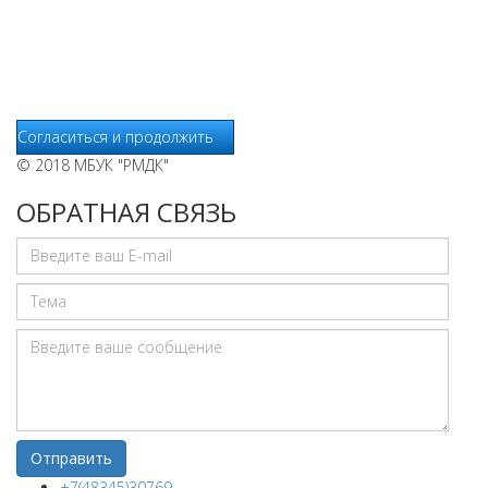
хранится на серверах сервисов статистики и используется
для анализа действий Пользователей на сайтах, составления
отчетов о деятельности веб-сайтов и предоставления других
услуг, связанных с работой сайтов и использования сети
Интернет.
Согласиться и продолжить
© 2018 МБУК "РМДК"
ОБРАТНАЯ СВЯЗЬ
+7(48345)30769