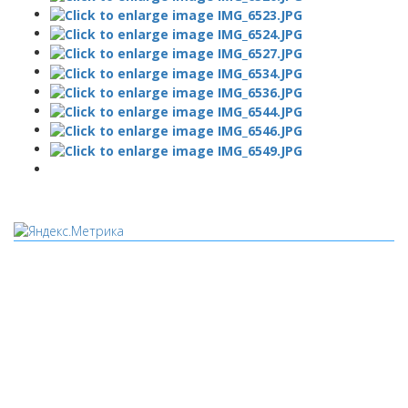
Мы используем cookies
Уведомляем вас, что сайт www.pochepdk.ru использует
файлы cookie. Продолжая пользование сайтом
www.pochepdk.ru (далее сайт), Пользователь соглашается на
использование сайтом файлов cookie. На сайте МБУК "РМДК"
используются независимые сервисы статистики, которые
также использует файлы cookie. Информация передаётся и