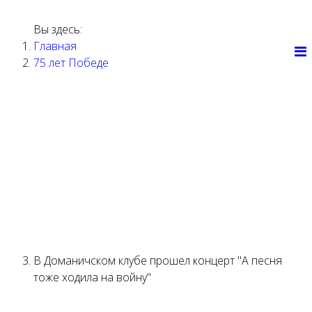
Вы здесь:
Главная
75 лет Победе
ГЛАВНАЯ
НАШИ
СТРАНИЦА
МЕРОПРИЯТИЯ
НОВОСТИ
КДУ
АФИША
ТВОРЧЕСТВО
ДОКУМЕНТЫ
О НАС
КОНТАКТЫ
В Доманичском клубе прошел концерт "А песня
тоже ходила на войну"