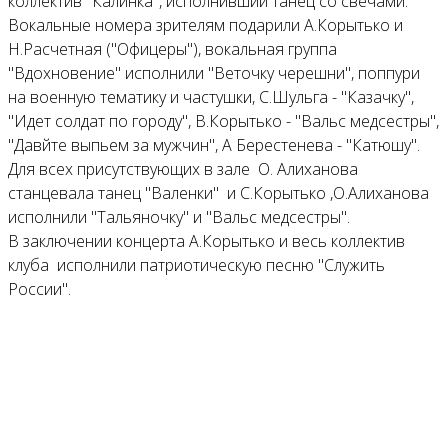
коллектив "Калинка", исполнивший танец со свечами.
Вокальные номера зрителям подарили А.Корытько и
Н.Расчетная ("Офицеры"), вокальная группа
"Вдохновение" исполнили "Веточку черешни", поппури
на военную тематику и частушки, С.Шульга - "Казачку",
"Идет солдат по городу", В.Корытько - "Вальс медсестры",
"Давйте выпьем за мужчин", А Берестенева - "Катюшу".
Для всех присутствующих в зале О. Алиханова
станцевала танец "Валенки" и С.Корытько ,О.Алиханова
исполнили "Тальяночку" и "Вальс медсестры".
В заключении концерта А.Корытько и весь коллектив
клуба исполнили патриотическую песню "Служить
России".