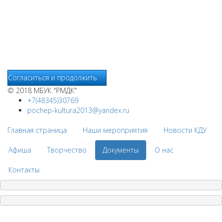
используются независимые сервисы статистики, которые
также использует файлы cookie. Информация передаётся и
хранится на серверах сервисов статистики и используется
для анализа действий Пользователей на сайтах, составления
отчетов о деятельности веб-сайтов и предоставления других
услуг, связанных с работой сайтов и использования сети
Интернет.
Согласиться и продолжить
© 2018 МБУК "РМДК"
+7(48345)30769
pochep-kultura2013@yandex.ru
Главная страница
Наши мероприятия
Новости КДУ
Афиша
Творчество
Документы
О нас
Контакты