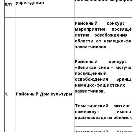
учреждения
п/п
Районный конкурс 
мероприятие, посвящё
летию освобождения 
области от немецко-ф
захватчиков».
Районный конкурс
«Великая сила – могуч
посвященный 75
освобождения Брян
немецко-фашистских
захватчиков.
1.
Районный Дом культуры
Тематический митин
померкнут име
краснозвёздных обелиск