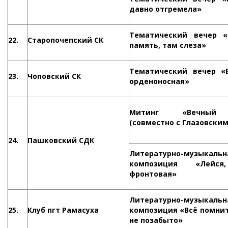
давно отгремела»
Тематический вечер «
22.
Старопочепский СК
память, там слеза»
Тематический вечер «
23.
Чоповский СК
орденоносная»
Митинг «Вечный 
(совместно с Глазовским
24.
Пашковский СДК
Литературно-музыкальн
композиция «Лейся
фронтовая»
Литературно-музыкальн
25.
Клуб пгт Рамасуха
композиция «Всё помнит
не позабыто»