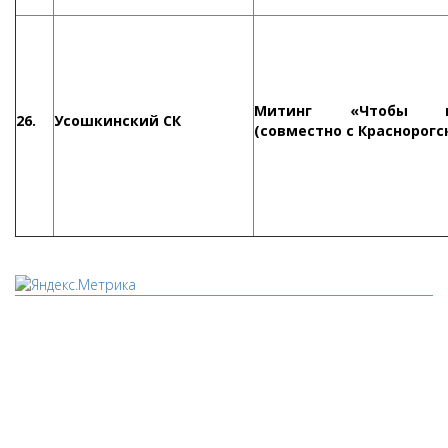
Митинг «Чтобы п
26.
Усошкинский СК
(совместно с Краснорогс
Мы используем cookies
Уведомляем вас, что сайт www.pochepdk.ru использует
файлы cookie. Продолжая пользование сайтом
www.pochepdk.ru (далее сайт), Пользователь соглашается на
использование сайтом файлов cookie. На сайте МБУК "РМДК"