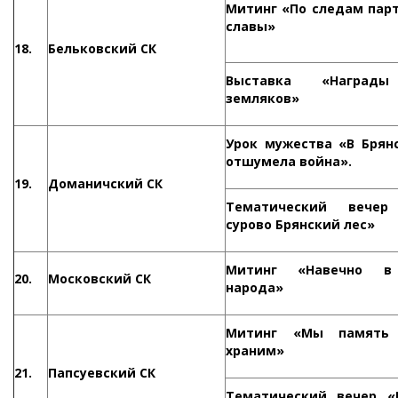
Митинг «По следам пар
славы»
18.
Бельковский СК
Выставка «Наград
земляков»
Урок мужества «В Брян
отшумела война».
19.
Доманичский СК
Тематический вечер
сурово Брянский лес»
Митинг «Навечно в
20.
Московский СК
народа»
Митинг «Мы память 
храним»
21.
Папсуевский СК
Тематический вечер «