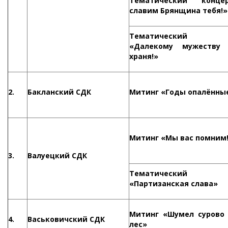
Тематический конц
славим Брянщина тебя!»
Тематический к
«Далекому мужеству 
храня!»
2.
Бакланский СДК
Митинг «Годы опалённы
Митинг «Мы вас помним
3.
Валуецкий СДК
Тематический к
«Партизанская слава»
Митинг «Шумел сурово
4.
Васьковичский СДК
лес»