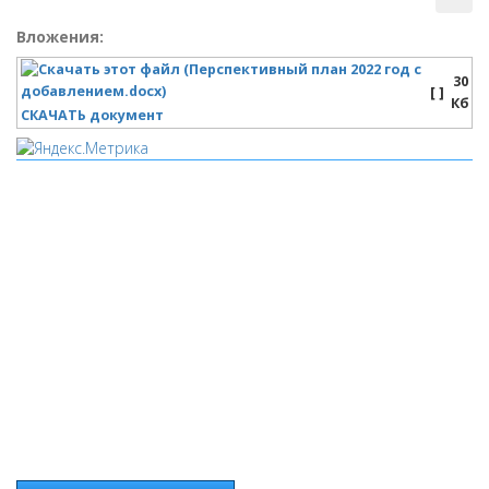
Вложения:
30
[ ]
Кб
СКАЧАТЬ документ
Мы используем cookies
Уведомляем вас, что сайт www.pochepdk.ru использует
файлы cookie. Продолжая пользование сайтом
www.pochepdk.ru (далее сайт), Пользователь соглашается на
использование сайтом файлов cookie. На сайте МБУК "РМДК"
используются независимые сервисы статистики, которые
также использует файлы cookie. Информация передаётся и
хранится на серверах сервисов статистики и используется
для анализа действий Пользователей на сайтах, составления
отчетов о деятельности веб-сайтов и предоставления других
услуг, связанных с работой сайтов и использования сети
Интернет.