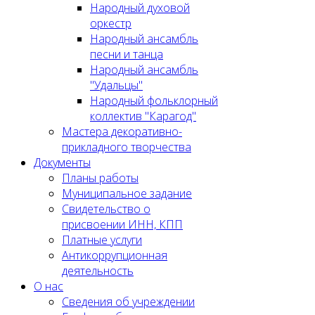
Народный духовой
оркестр
Народный ансамбль
песни и танца
Народный ансамбль
"Удальцы"
Народный фольклорный
коллектив "Карагод"
Мастера декоративно-
прикладного творчества
Документы
Планы работы
Муниципальное задание
Cвидетельство о
присвоении ИНН, КПП
Платные услуги
Антикоррупционная
деятельность
О нас
Сведения об учреждении