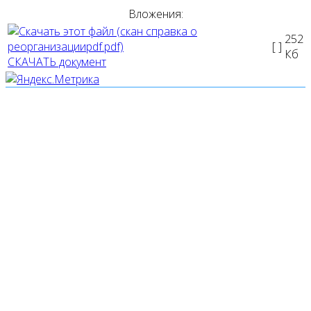
Вложения:
252
[ ]
Кб
СКАЧАТЬ документ
Мы используем cookies
Уведомляем вас, что сайт www.pochepdk.ru использует
файлы cookie. Продолжая пользование сайтом
www.pochepdk.ru (далее сайт), Пользователь
соглашается на использование сайтом файлов cookie.
На сайте МБУК "РМДК" используются независимые
сервисы статистики, которые также использует файлы
cookie. Информация передаётся и хранится на серверах
сервисов статистики и используется для анализа
действий Пользователей на сайтах, составления отчетов
о деятельности веб-сайтов и предоставления других
услуг, связанных с работой сайтов и использования сети