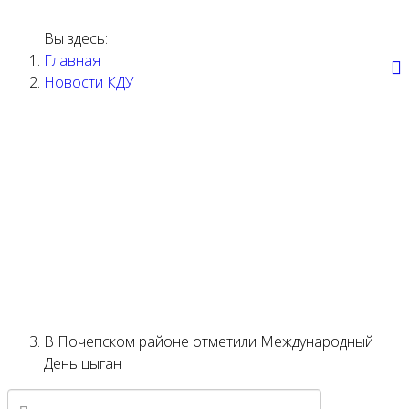
Вы здесь:
Главная
Новости КДУ
ГЛАВНАЯ
НАШИ
СТРАНИЦА
МЕРОПРИЯТИЯ
НОВОСТИ
КДУ
АФИША
ТВОРЧЕСТВО
ДОКУМЕНТЫ
О НАС
КОНТАКТЫ
В Почепском районе отметили Международный
День цыган