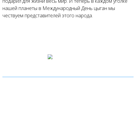
подарил для жизни весь мир. И теперь в каждом уголке
нашей планеты в Международный День цыган мы
чествуем представителей этого народа.
Мы используем cookies
Уведомляем вас, что сайт www.pochepdk.ru использует
файлы cookie. Продолжая пользование сайтом
www.pochepdk.ru (далее сайт), Пользователь
соглашается на использование сайтом файлов cookie.
На сайте МБУК "РМДК" используются независимые