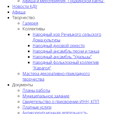
Афиша и мероприятия "Пушкинской карты"
Новости КДУ
Афиша
Творчество
Галерея
Коллективы
Народный хор Речицкого сельского
Дома культуры
Народный духовой оркестр
Народный ансамбль песни и танца
Народный ансамбль "Удальцы"
Народный фольклорный коллектив
"Карагод"
Мастера декоративно-прикладного
творчества
Документы
Планы работы
Муниципальное задание
Cвидетельство о присвоении ИНН, КПП
Платные услуги
Антикоррупционная деятельность