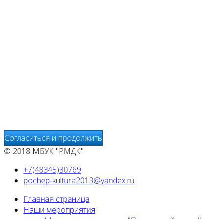
файлы cookie. Продолжая пользование сайтом
www.pochepdk.ru (далее сайт), Пользователь
соглашается на использование сайтом файлов cookie.
На сайте МБУК "РМДК" используются независимые
сервисы статистики, которые также использует файлы
cookie. Информация передаётся и хранится на серверах
сервисов статистики и используется для анализа
действий Пользователей на сайтах, составления отчетов
о деятельности веб-сайтов и предоставления других
услуг, связанных с работой сайтов и использования сети
Интернет.
Согласиться и продолжить
© 2018 МБУК "РМДК"
+7(48345)30769
pochep-kultura2013@yandex.ru
Главная страница
Наши мероприятия