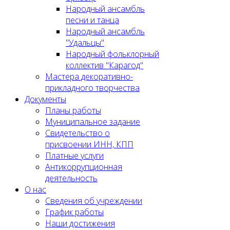
Народный ансамбль
песни и танца
Народный ансамбль
"Удальцы"
Народный фольклорный
коллектив "Карагод"
Мастера декоративно-
прикладного творчества
Документы
Планы работы
Муниципальное задание
Cвидетельство о
присвоении ИНН, КПП
Платные услуги
Антикоррупционная
деятельность
О нас
Сведения об учреждении
График работы
Наши достижения