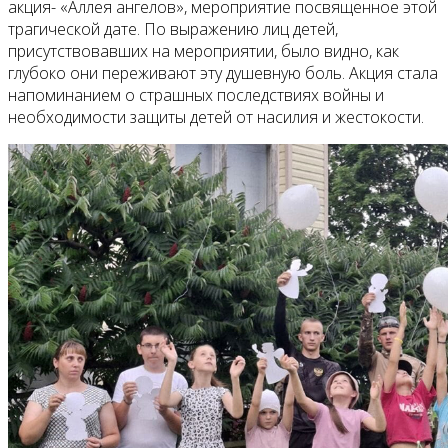
акция- «Аллея ангелов», мероприятие посвященное этой
трагической дате. По выражению лиц детей,
присутствовавших на мероприятии, было видно, как
глубоко они переживают эту душевную боль. Акция стала
напоминанием о страшных последствиях войны и
необходимости защиты детей от насилия и жестокости.