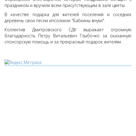
праздником и вручили всем присутствующим в зале цветы.
В качестве подарка для жителей поселения и соседних
деревень свои песни ипсолнили "Бабкины внуки".
Коллектив Дмитровского СДК выражает огромную
благодарность Петру Витальевич Глыбочко за оказанную
спонсорскую помощь и за прекрасный подарок жителям.
Мы используем cookies
Уведомляем вас, что сайт www.pochepdk.ru использует
файлы cookie. Продолжая пользование сайтом
www.pochepdk.ru (далее сайт), Пользователь соглашается на
использование сайтом файлов cookie. На сайте МБУК "РМДК"
используются независимые сервисы статистики, которые
также использует файлы cookie. Информация передаётся и
хранится на серверах сервисов статистики и используется
для анализа действий Пользователей на сайтах, составления