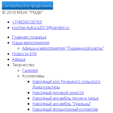
Согласиться и продолжить
© 2018 МБУК "РМДК"
+7(48345)30769
pochep-kultura2013@yandex.ru
Главная страница
Наши мероприятия
Афиша и мероприятия "Пушкинской карты"
Новости КДУ
Афиша
Творчество
Галерея
Коллективы
Народный хор Речицкого сельского
Дома культуры
Народный духовой оркестр
Народный ансамбль песни и танца
Народный ансамбль "Удальцы"
Народный фольклорный коллектив