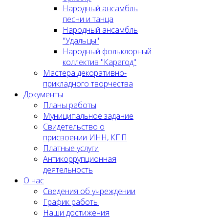
Народный ансамбль
песни и танца
Народный ансамбль
"Удальцы"
Народный фольклорный
коллектив "Карагод"
Мастера декоративно-
прикладного творчества
Документы
Планы работы
Муниципальное задание
Cвидетельство о
присвоении ИНН, КПП
Платные услуги
Антикоррупционная
деятельность
О нас
Сведения об учреждении
График работы
Наши достижения