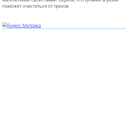
поможет очиститься от грехов.
Мы используем cookies
Уведомляем вас, что сайт www.pochepdk.ru использует
файлы cookie. Продолжая пользование сайтом
www.pochepdk.ru (далее сайт), Пользователь
соглашается на использование сайтом файлов cookie.
На сайте МБУК "РМДК" используются независимые
сервисы статистики, которые также использует файлы
cookie. Информация передаётся и хранится на серверах
сервисов статистики и используется для анализа
действий Пользователей на сайтах, составления отчетов
о деятельности веб-сайтов и предоставления других
услуг, связанных с работой сайтов и использования сети
Интернет.