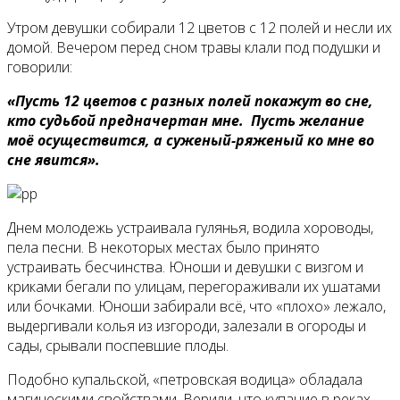
Утром девушки собирали 12 цветов с 12 полей и несли их
домой. Вечером перед сном травы клали под подушки и
говорили:
«Пусть 12 цветов с разных полей покажут во сне,
кто судьбой предначертан мне. Пусть желание
моё осуществится, а суженый-ряженый ко мне во
сне явится».
Днем молодежь устраивала гулянья, водила хороводы,
пела песни. В некоторых местах было принято
устраивать бесчинства. Юноши и девушки с визгом и
криками бегали по улицам, перегораживали их ушатами
или бочками. Юноши забирали всё, что «плохо» лежало,
выдергивали колья из изгороди, залезали в огороды и
сады, срывали поспевшие плоды.
Подобно купальской, «петровская водица» обладала
магическими свойствами. Верили, что купание в реках