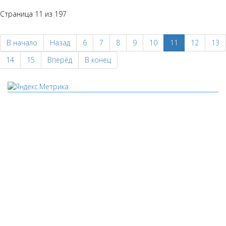
Страница 11 из 197
В начало
Назад
6
7
8
9
10
11
12
13
14
15
Вперёд
В конец
Мы используем cookies
Уведомляем вас, что сайт www.pochepdk.ru использует
файлы cookie. Продолжая пользование сайтом
www.pochepdk.ru (далее сайт), Пользователь соглашается на
использование сайтом файлов cookie. На сайте МБУК "РМДК"
используются независимые сервисы статистики, которые
также использует файлы cookie. Информация передаётся и
хранится на серверах сервисов статистики и используется
для анализа действий Пользователей на сайтах, составления
отчетов о деятельности веб-сайтов и предоставления других
услуг, связанных с работой сайтов и использования сети