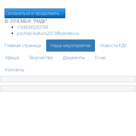
Интернет.
Согласиться и продолжить
© 2018 МБУК "РМДК"
+7(48345)30769
pochep-kultura2013@yandex.ru
Главная страница
Наши мероприятия
Новости КДУ
Афиша
Творчество
Документы
О нас
Контакты