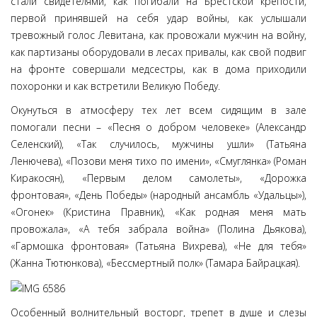
стали свидетелями, как погибали на Брестской крепости,
первой принявшей на себя удар войны, как услышали
тревожный голос Левитана, как провожали мужчин на войну,
как партизаны оборудовали в лесах привалы, как свой подвиг
на фронте совершали медсестры, как в дома приходили
похоронки и как встретили Великую Победу.
Окунуться в атмосферу тех лет всем сидящим в зале
помогали песни – «Песня о добром человеке» (Александр
Селенский), «Так случилось, мужчины ушли» (Татьяна
Ленючева), «Позови меня тихо по имени», «Смуглянка» (Роман
Киракосян), «Первым делом самолеты», «Дорожка
фронтовая», «День Победы» (народный ансамбль «Удальцы»),
«Огонек» (Кристина Правник), «Как родная меня мать
провожала», «А тебя забрала война» (Полина Дьякова),
«Гармошка фронтовая» (Татьяна Вихрева), «Не для тебя»
(Жанна Тютюнкова), «Бессмертный полк» (Тамара Байрацкая).
Особенный волнительный восторг, трепет в душе и слезы