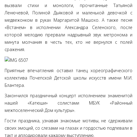
вызвали стихи и монологи, прочитанные Татьяной
Ленючевой, Полиной Дьяковой и маленькой девочкой с
медвежонком в руках Маргаритой Машохо. А также песня
«Встанем» в исполнении Александра Селенского, после
которой мелодию прервали надрывный звук метронома и
минута молчания в честь тех, кто не вернулся с полей
сражения.
Приятные впечатления оставил танец хореографического
коллектива Почепской Детской школы искусств имени М.И.
Блантера.
Закончился праздничный концерт исполнением знаменитой
нашей «Катюши» солистами МБУК «Районный
межпоселенческий Дом культуры».
Гости праздника, узнавая знакомые мотивы, не сдерживали
своих эмоций, со слезами на глазах и гордостью подпевали в
такт и аплодировали каждому выступлению.