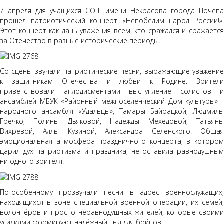
7 апреля для учащихся СОШ имени Некрасова города Почепа
прошел патриотический концерт «Непобедим народ России!».
Этот концерт как дань уважения всем, кто сражался и сражается
за Отечество в разные исторические периоды.
Со сцены звучали патриотические песни, выражающие уважение
к защитникам Отечества и любви к Родине. Зрители
приветствовали аплодисментами выступление солистов и
ансамблей МБУК «Районный межпоселенческий Дом культуры» -
народного ансамбля «Удальцы», Тамары Байрацкой, Людмилы
Гречко, Полины Дьяковой, Надежды Мехедовой, Татьяны
Вихревой, Аллы Кузиной, Александра Селенского. Общая
эмоциональная атмосфера праздничного концерта, в котором
царил дух патриотизма и праздника, не оставила равнодушным
ни одного зрителя.
По-особенному прозвучали песни в адрес военнослужащих,
находящихся в зоне специальной военной операции, их семей,
волонтёров и просто неравнодушных жителей, которые своими
усилиями формируют надёжный тыл для бойцов.