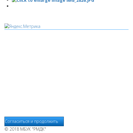
Мы используем cookies
Уведомляем вас, что сайт www.pochepdk.ru использует
файлы cookie. Продолжая пользование сайтом
www.pochepdk.ru (далее сайт), Пользователь соглашается на
использование сайтом файлов cookie. На сайте МБУК "РМДК"
используются независимые сервисы статистики, которые
также использует файлы cookie. Информация передаётся и
хранится на серверах сервисов статистики и используется
для анализа действий Пользователей на сайтах, составления
отчетов о деятельности веб-сайтов и предоставления других
услуг, связанных с работой сайтов и использования сети
Интернет.
Согласиться и продолжить
© 2018 МБУК "РМДК"