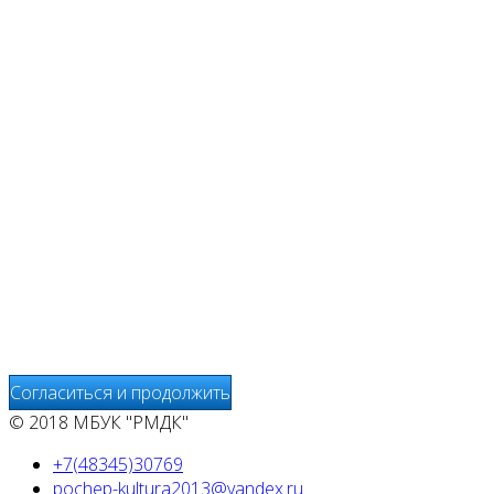
Мы используем cookies
Уведомляем вас, что сайт www.pochepdk.ru использует
файлы cookie. Продолжая пользование сайтом
www.pochepdk.ru (далее сайт), Пользователь
соглашается на использование сайтом файлов cookie.
На сайте МБУК "РМДК" используются независимые
сервисы статистики, которые также использует файлы
cookie. Информация передаётся и хранится на серверах
сервисов статистики и используется для анализа
действий Пользователей на сайтах, составления отчетов
о деятельности веб-сайтов и предоставления других
услуг, связанных с работой сайтов и использования сети
Интернет.
Согласиться и продолжить
© 2018 МБУК "РМДК"
+7(48345)30769
pochep-kultura2013@yandex.ru