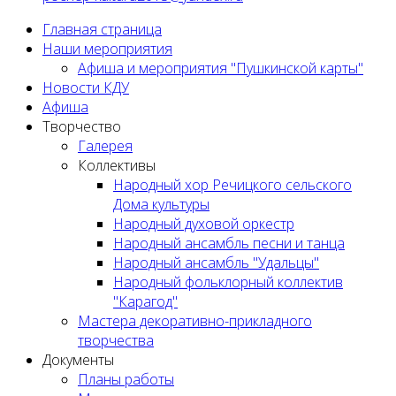
Главная страница
Наши мероприятия
Афиша и мероприятия "Пушкинской карты"
Новости КДУ
Афиша
Творчество
Галерея
Коллективы
Народный хор Речицкого сельского
Дома культуры
Народный духовой оркестр
Народный ансамбль песни и танца
Народный ансамбль "Удальцы"
Народный фольклорный коллектив
"Карагод"
Мастера декоративно-прикладного
творчества
Документы
Планы работы