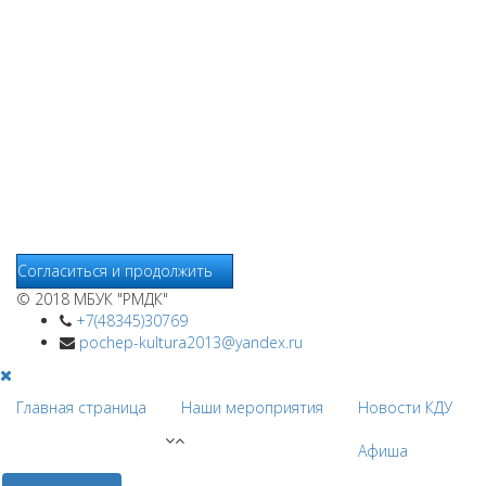
Уведомляем вас, что сайт www.pochepdk.ru использует
файлы cookie. Продолжая пользование сайтом
www.pochepdk.ru (далее сайт), Пользователь соглашается на
использование сайтом файлов cookie. На сайте МБУК "РМДК"
используются независимые сервисы статистики, которые
также использует файлы cookie. Информация передаётся и
хранится на серверах сервисов статистики и используется
для анализа действий Пользователей на сайтах, составления
отчетов о деятельности веб-сайтов и предоставления других
услуг, связанных с работой сайтов и использования сети
Интернет.
Согласиться и продолжить
© 2018 МБУК "РМДК"
+7(48345)30769
pochep-kultura2013@yandex.ru
Главная страница
Наши мероприятия
Новости КДУ
Афиша