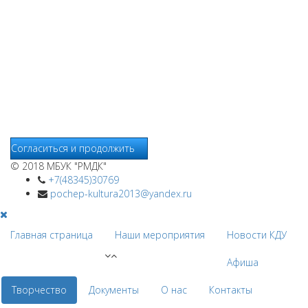
www.pochepdk.ru (далее сайт), Пользователь соглашается на
использование сайтом файлов cookie. На сайте МБУК "РМДК"
используются независимые сервисы статистики, которые
также использует файлы cookie. Информация передаётся и
хранится на серверах сервисов статистики и используется
для анализа действий Пользователей на сайтах, составления
отчетов о деятельности веб-сайтов и предоставления других
услуг, связанных с работой сайтов и использования сети
Интернет.
Согласиться и продолжить
© 2018 МБУК "РМДК"
+7(48345)30769
pochep-kultura2013@yandex.ru
Главная страница
Наши мероприятия
Новости КДУ
Афиша
Творчество
Документы
О нас
Контакты