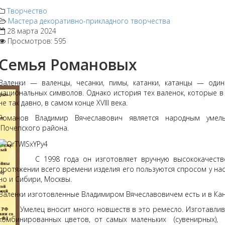
Творчество
Мастера декоративно-прикладного творчества
28 марта 2024
Просмотров: 595
Семья Романовых
Валенки — валенцы, чесанки, пимы, катанки, катанцы — один
национальных символов. Однако история тех валенок, которые в 
не так давно, в самом конце XVIII века.
Романов Владимир Вячеславович является народным уме
Почепского района.
С 1998 года он изготовляет вручную высококачественны
протяжении всего времени изделия его пользуются спросом у нас
но и Сибири, Москвы.
Валенки изготовленные Владимиром Вячеславовичем есть и в Кан
Умелец вносит много новшеств в это ремесло. Изготавливае
комбинированных цветов, от самых маленьких (сувенирных),