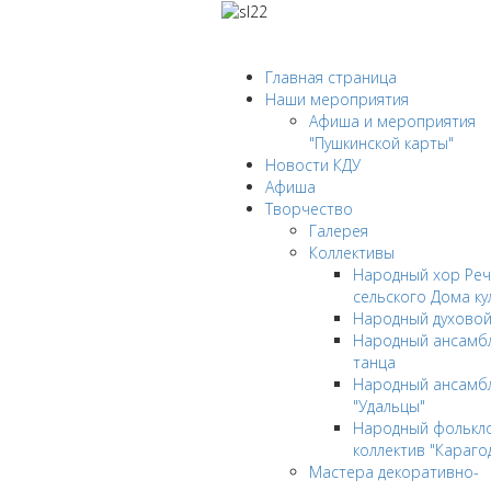
Главная страница
Наши мероприятия
Афиша и мероприятия
"Пушкинской карты"
Новости КДУ
Афиша
Творчество
Галерея
Коллективы
Народный хор Реч
сельского Дома ку
Народный духовой
Народный ансамбл
танца
Народный ансамб
"Удальцы"
Народный фолькл
коллектив "Караго
Мастера декоративно-