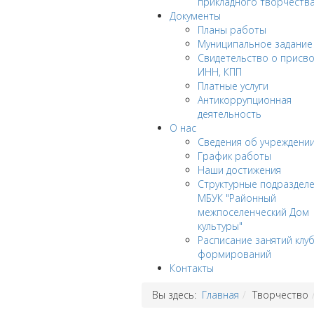
прикладного творчеств
Документы
Планы работы
Муниципальное задание
Cвидетельство о присв
ИНН, КПП
Платные услуги
Антикоррупционная
деятельность
О нас
Сведения об учреждени
График работы
Наши достижения
Структурные подраздел
МБУК "Районный
межпоселенческий Дом
культуры"
Расписание занятий клу
формирований
Контакты
Вы здесь:
Главная
Творчество