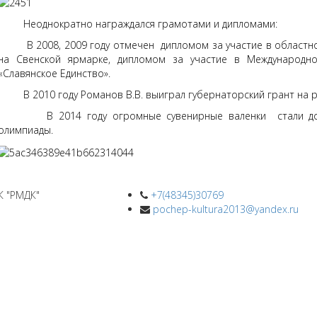
Неоднократно награждался грамотами и дипломами:
В 2008, 2009 году отмечен дипломом за участие в областно
на Свенской ярмарке, дипломом за участие в Международно
«Славянское Единство».
В 2010 году Романов В.В. выиграл губернаторский грант на р
В 2014 году огромные сувенирные валенки стали дост
олимпиады.
К "РМДК"
+7(48345)30769
pochep-kultura2013@yandex.ru