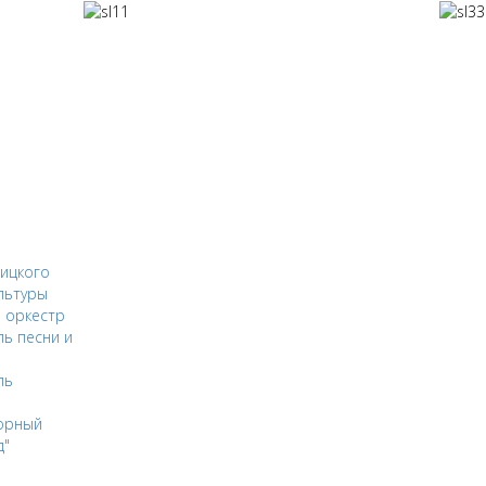
ицкого
льтуры
 оркестр
ь песни и
ль
орный
д"