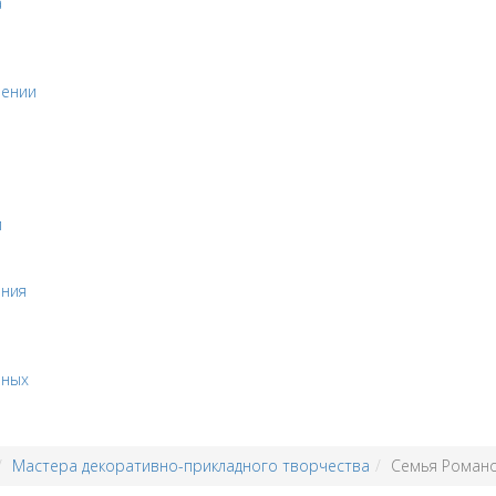
а
оении
и
ения
бных
Мастера декоративно-прикладного творчества
Семья Роман