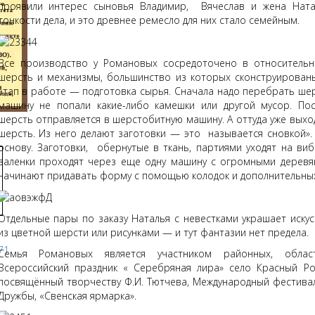
проявили интерес сыновья Владимир, Вячеслав и жена Ната
тонкости дела, и это древнее ремесло для них стало семейным.
Все производство у Романовых сосредоточено в относитель
шерсть и механизмы, большинство из которых сконструированы
этап в работе — подготовка сырья. Сначала надо перебрать ше
машину не попали какие-либо камешки или другой мусор. По
шерсть отправляется в шерстобитную машину. А оттуда уже выхо
шерсть. Из него делают заготовки — это называется сновкой». 
основу. Заготовки, обернутые в ткань, партиями уходят на ви
валенки проходят через еще одну машину с огромными деревя
начинают придавать форму с помощью колодок и дополнительны
Отдельные пары по заказу Наталья с невестками украшает иску
из цветной шерсти или рисунками — и тут фантазии нет предел
Семья Романовых является участником районных, областн
Всероссийский праздник « Серебряная лира» село Красный Рог
посвящённый творчеству Ф.И. Тютчева, Международный фестива
Дружбы, «Свенская ярмарка».