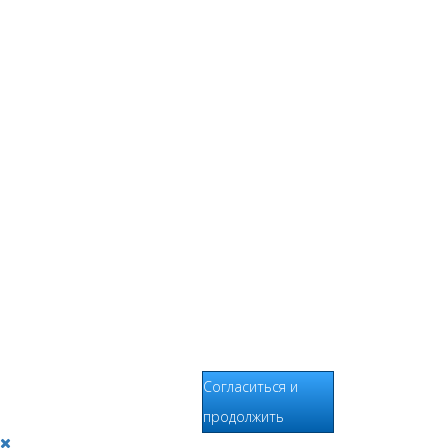
хранится на
серверах
сервисов
статистики и
используется для
анализа действий
Пользователей на
сайтах,
составления
отчетов о
деятельности веб-
сайтов и
предоставления
других услуг,
связанных с
работой сайтов и
использования
сети Интернет.
Согласиться и
продолжить