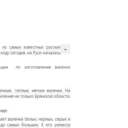
 из самых известных русских
ходу сегодня, на Руси началась
льцем по изготовление валенок
е, теплые, мягкие валенки. На
еления не только Брянской области,
аде.
т валенки белых, черных, серых и
 до самых больших. К его ремеслу