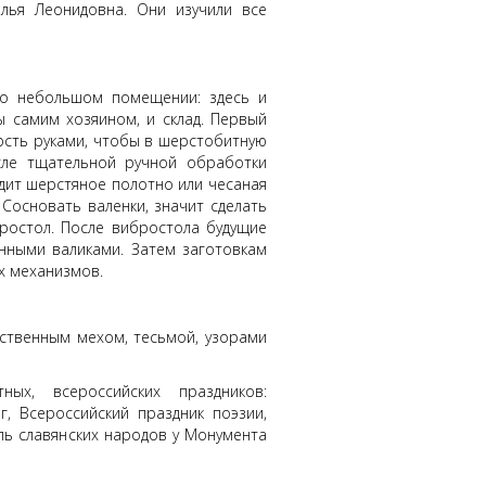
лья Леонидовна. Они изучили все
но небольшом помещении: здесь и
 самим хозяином, и склад. Первый
рсть руками, чтобы в шерстобитную
сле тщательной ручной обработки
дит шерстяное полотно или чесаная
Сосновать валенки, значит сделать
бростол. После вибростола будущие
нными валиками. Затем заготовкам
х механизмов.
сственным мехом, тесьмой, узорами
а.
ых, всероссийских праздников:
, Всероссийский праздник поэзии,
ль славянских народов у Монумента