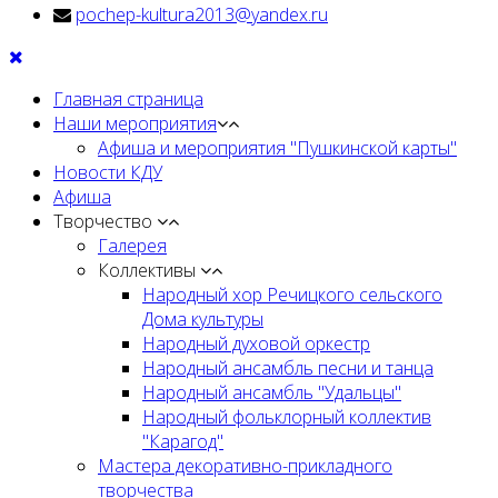
pochep-kultura2013@yandex.ru
Главная страница
Наши мероприятия
Афиша и мероприятия "Пушкинской карты"
Новости КДУ
Афиша
Творчество
Галерея
Коллективы
Народный хор Речицкого сельского
Дома культуры
Народный духовой оркестр
Народный ансамбль песни и танца
Народный ансамбль "Удальцы"
Народный фольклорный коллектив
"Карагод"
Мастера декоративно-прикладного
творчества