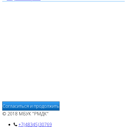
Мы используем cookies
Уведомляем вас, что сайт www.pochepdk.ru использует
файлы cookie. Продолжая пользование сайтом
www.pochepdk.ru (далее сайт), Пользователь
соглашается на использование сайтом файлов cookie.
На сайте МБУК "РМДК" используются независимые
сервисы статистики, которые также использует файлы
cookie. Информация передаётся и хранится на серверах
сервисов статистики и используется для анализа
действий Пользователей на сайтах, составления отчетов
о деятельности веб-сайтов и предоставления других
услуг, связанных с работой сайтов и использования сети
Интернет.
Согласиться и продолжить
© 2018 МБУК "РМДК"
+7(48345)30769