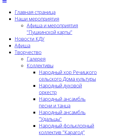
Главная страница
Наши мероприятия
Афиша и мероприятия
"Пушкинской карты"
Новости КДУ
Афиша
Творчество
Галерея
Коллективы
Народный хор Речицкого
сельского Дома культуры
Народный духовой
оркестр
Народный ансамбль
песни и танца
Народный ансамбль
"Удальцы"
Народный фольклорный
коллектив "Карагод"