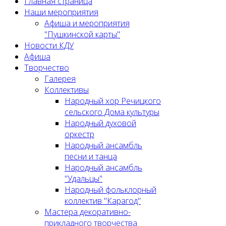
Главная страница
Наши мероприятия
Афиша и мероприятия
"Пушкинской карты"
Новости КДУ
Афиша
Творчество
Галерея
Коллективы
Народный хор Речицкого
сельского Дома культуры
Народный духовой
оркестр
Народный ансамбль
песни и танца
Народный ансамбль
"Удальцы"
Народный фольклорный
коллектив "Карагод"
Мастера декоративно-
прикладного творчества