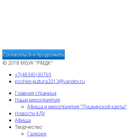
Мы используем cookies
Уведомляем вас, что сайт www.pochepdk.ru использует фа
использование сайтом файлов cookie. На сайте МБУК "РМ
передаётся и хранится на серверах сервисов статистики и
предоставления других услуг, связанных с работой сайтов
Согласиться и продолжить
© 2018 МБУК "РМДК"
+7(48345)30769
pochep-kultura2013@yandex.ru
Главная страница
Наши мероприятия
Афиша и мероприятия "Пушкинской карты"
Новости КДУ
Афиша
Творчество
Галерея