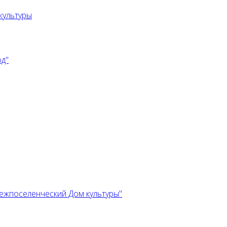
культуры
од"
ежпоселенческий Дом культуры"