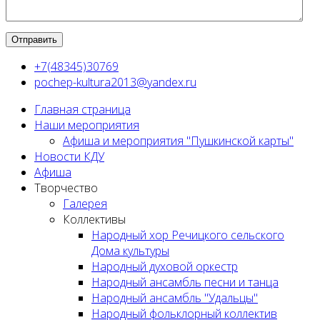
+7(48345)30769
pochep-kultura2013@yandex.ru
Главная страница
Наши мероприятия
Афиша и мероприятия "Пушкинской карты"
Новости КДУ
Афиша
Творчество
Галерея
Коллективы
Народный хор Речицкого сельского
Дома культуры
Народный духовой оркестр
Народный ансамбль песни и танца
Народный ансамбль "Удальцы"
Народный фольклорный коллектив