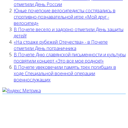
отметили День России
Юные почепские велосипедисты состязались в
спортивно-познавательной игре «Мой друг -
велосипед»
В Почепе весело и задорно отметили День защиты
детей!
«На страже рубежей Отечества» - в Почепе
отметили День пограничника
В Почепе Дню славянской письменности и культуры
посвятили концерт «Это все мое родное!»
В Почепе увековечили память трех погибших в
ходе Специальной военной операции
военнослужащих
Мы используем cookies
Уведомляем вас, что сайт www.pochepdk.ru использует
файлы cookie. Продолжая пользование сайтом