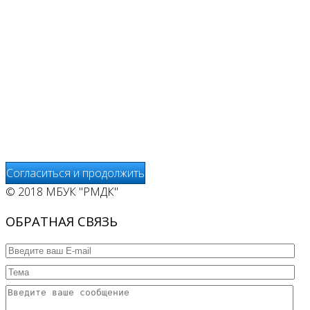
www.pochepdk.ru (далее сайт), Пользователь
соглашается на использование сайтом файлов cookie.
На сайте МБУК "РМДК" используются независимые
сервисы статистики, которые также использует файлы
cookie. Информация передаётся и хранится на серверах
сервисов статистики и используется для анализа
действий Пользователей на сайтах, составления отчетов
о деятельности веб-сайтов и предоставления других
услуг, связанных с работой сайтов и использования сети
Интернет.
Согласиться и продолжить
© 2018 МБУК "РМДК"
ОБРАТНАЯ СВЯЗЬ