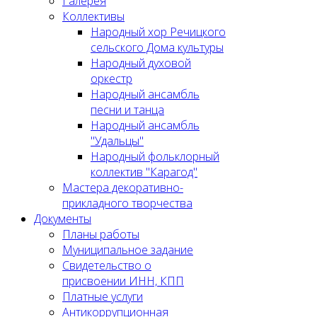
Галерея
Коллективы
Народный хор Речицкого
сельского Дома культуры
Народный духовой
оркестр
Народный ансамбль
песни и танца
Народный ансамбль
"Удальцы"
Народный фольклорный
коллектив "Карагод"
Мастера декоративно-
прикладного творчества
Документы
Планы работы
Муниципальное задание
Cвидетельство о
присвоении ИНН, КПП
Платные услуги
Антикоррупционная