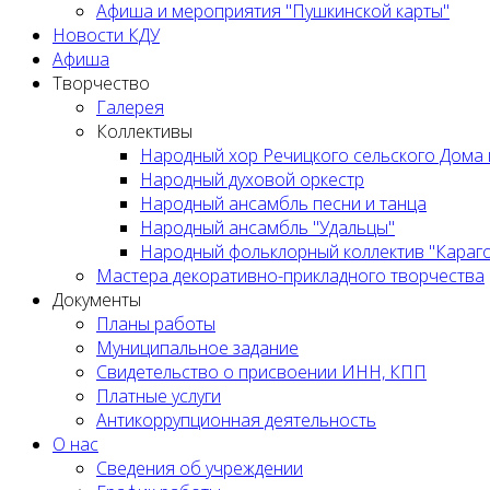
Афиша и мероприятия "Пушкинской карты"
Новости КДУ
Афиша
Творчество
Галерея
Коллективы
Народный хор Речицкого сельского Дома 
Народный духовой оркестр
Народный ансамбль песни и танца
Народный ансамбль "Удальцы"
Народный фольклорный коллектив "Караг
Мастера декоративно-прикладного творчества
Документы
Планы работы
Муниципальное задание
Cвидетельство о присвоении ИНН, КПП
Платные услуги
Антикоррупционная деятельность
О нас
Сведения об учреждении