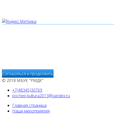
Мы используем cookies
Уведомляем вас, что сайт www.pochepdk.ru использует фа
использование сайтом файлов cookie. На сайте МБУК "РМ
передаётся и хранится на серверах сервисов статистики и
предоставления других услуг, связанных с работой сайтов
Согласиться и продолжить
© 2018 МБУК "РМДК"
+7(48345)30769
pochep-kultura2013@yandex.ru
Главная страница
Наши мероприятия