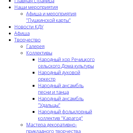
Главная страница
Наши мероприятия
Афиша и мероприятия
"Пушкинской карты"
Новости КДУ
Афиша
Творчество
Галерея
Коллективы
Народный хор Речицкого
сельского Дома культуры
Народный духовой
оркестр
Народный ансамбль
песни и танца
Народный ансамбль
"Удальцы"
Народный фольклорный
коллектив "Карагод"
Мастера декоративно-
прикладного творчества