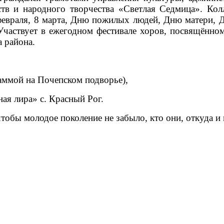
сств и народного творчества «Светлая Седмица». Ко
февраля, 8 марта, Дню пожилых людей, Дню матери, 
Участвует в ежегодном фестивале хоров, посвящённ
а района.
раммой на Почепском подворье),
ая лира» с. Красный Рог.
обы молодое поколение не забыло, кто они, откуда и в