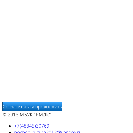
Мы используем cookies
Уведомляем вас, что сайт www.pochepdk.ru использует
файлы cookie. Продолжая пользование сайтом
www.pochepdk.ru (далее сайт), Пользователь
соглашается на использование сайтом файлов cookie.
На сайте МБУК "РМДК" используются независимые
сервисы статистики, которые также использует файлы
cookie. Информация передаётся и хранится на серверах
сервисов статистики и используется для анализа
действий Пользователей на сайтах, составления отчетов
о деятельности веб-сайтов и предоставления других
услуг, связанных с работой сайтов и использования сети
Интернет.
Согласиться и продолжить
© 2018 МБУК "РМДК"
+7(48345)30769
pochep-kultura2013@yandex.ru