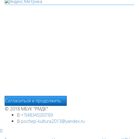
Мы используем cookies
Уведомляем вас, что сайт www.pochepdk.ru использует
файлы cookie. Продолжая пользование сайтом
www.pochepdk.ru (далее сайт), Пользователь соглашается на
использование сайтом файлов cookie. На сайте МБУК "РМДК"
используются независимые сервисы статистики, которые
также использует файлы cookie. Информация передаётся и
хранится на серверах сервисов статистики и используется
для анализа действий Пользователей на сайтах, составления
отчетов о деятельности веб-сайтов и предоставления других
услуг, связанных с работой сайтов и использования сети
Интернет.
Согласиться и продолжить
© 2018 МБУК "РМДК"
+7(48345)30769
pochep-kultura2013@yandex.ru