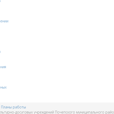
а
оении
и
ения
бных
Планы работы
льтурно-досуговых учреждений Почепского муниципального райо