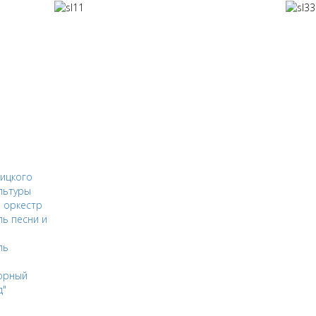
ицкого
льтуры
 оркестр
ь песни и
ль
орный
д"