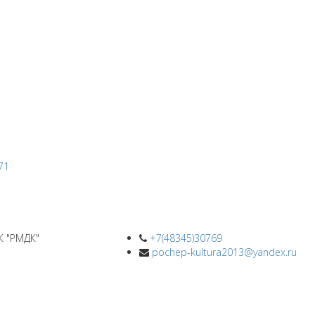
К "РМДК"
+7(48345)30769
pochep-kultura2013@yandex.ru