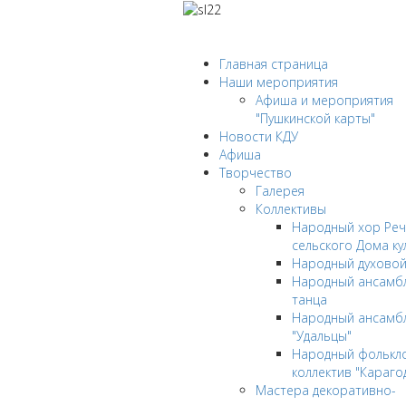
Главная страница
Наши мероприятия
Афиша и мероприятия
"Пушкинской карты"
Новости КДУ
Афиша
Творчество
Галерея
Коллективы
Народный хор Реч
сельского Дома ку
Народный духовой
Народный ансамбл
танца
Народный ансамб
"Удальцы"
Народный фолькл
коллектив "Караго
Мастера декоративно-