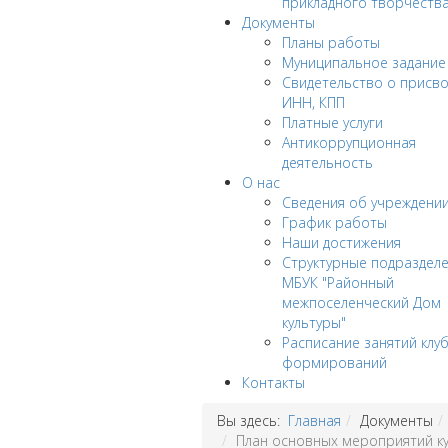
прикладного творчеств
Документы
Планы работы
Муниципальное задание
Cвидетельство о присв
ИНН, КПП
Платные услуги
Антикоррупционная
деятельность
О нас
Сведения об учреждени
График работы
Наши достижения
Структурные подраздел
МБУК "Районный
межпоселенческий Дом
культуры"
Расписание занятий клу
формирований
Контакты
Вы здесь:
Главная
Документы
План основных мероприятий ку