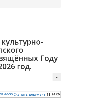
культурно-
пского
свящённых Году
026 год.
[ ]
24 Кб
Скачать документ