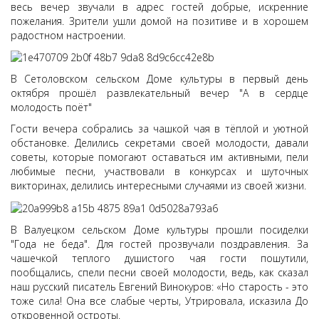
весь вечер звучали в адрес гостей добрые, искренние
пожелания. Зрители ушли домой на позитиве и в хорошем
радостном настроении.
В Сетоловском сельском Доме культуры в первый день
октября прошёл развлекательный вечер "А в сердце
молодость поёт"
Гости вечера собрались за чашкой чая в тёплой и уютной
обстановке. Делились секретами своей молодости, давали
советы, которые помогают оставаться им активными, пели
любимые песни, участвовали в конкурсах и шуточных
викторинах, делились интересными случаями из своей жизни.
В Валуецком сельском Доме культуры прошли посиделки
"Года не беда". Для гостей прозвучали поздравления. За
чашечкой теплого душистого чая гости пошутили,
пообщались, спели песни своей молодости, ведь, как сказал
наш русский писатель Евгений Винокуров: «Но старость - это
тоже сила! Она все слабые черты, Утрировала, исказила До
откровенной остроты.