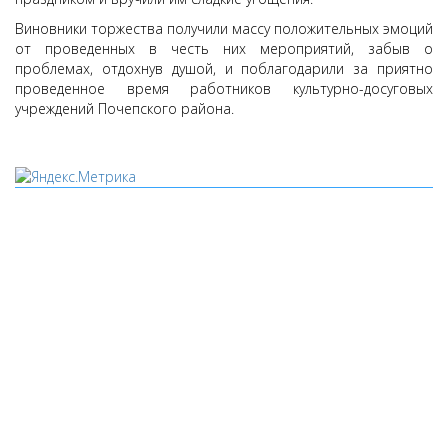
Виновники торжества получили массу положительных эмоций
от проведенных в честь них мероприятий, забыв о
проблемах, отдохнув душой, и поблагодарили за приятно
проведенное время работников культурно-досуговых
учреждений Почепского района.
Мы используем cookies
Уведомляем вас, что сайт www.pochepdk.ru использует
файлы cookie. Продолжая пользование сайтом
www.pochepdk.ru (далее сайт), Пользователь соглашается на
использование сайтом файлов cookie. На сайте МБУК "РМДК"
используются независимые сервисы статистики, которые
также использует файлы cookie. Информация передаётся и
хранится на серверах сервисов статистики и используется
для анализа действий Пользователей на сайтах, составления
отчетов о деятельности веб-сайтов и предоставления других
услуг, связанных с работой сайтов и использования сети