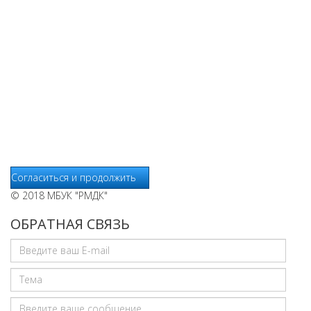
Уведомляем вас, что сайт www.pochepdk.ru использует
файлы cookie. Продолжая пользование сайтом
www.pochepdk.ru (далее сайт), Пользователь соглашается на
использование сайтом файлов cookie. На сайте МБУК "РМДК"
используются независимые сервисы статистики, которые
также использует файлы cookie. Информация передаётся и
хранится на серверах сервисов статистики и используется
для анализа действий Пользователей на сайтах, составления
отчетов о деятельности веб-сайтов и предоставления других
услуг, связанных с работой сайтов и использования сети
Интернет.
Согласиться и продолжить
© 2018 МБУК "РМДК"
ОБРАТНАЯ СВЯЗЬ