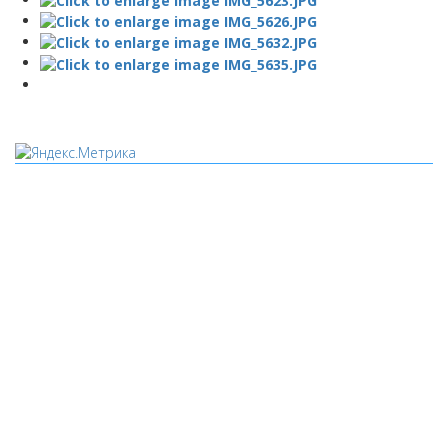
Мы используем cookies
Уведомляем вас, что сайт www.pochepdk.ru использует
файлы cookie. Продолжая пользование сайтом
www.pochepdk.ru (далее сайт), Пользователь соглашается на
использование сайтом файлов cookie. На сайте МБУК "РМДК"
используются независимые сервисы статистики, которые
также использует файлы cookie. Информация передаётся и
хранится на серверах сервисов статистики и используется
для анализа действий Пользователей на сайтах, составления
отчетов о деятельности веб-сайтов и предоставления других
услуг, связанных с работой сайтов и использования сети
Интернет.