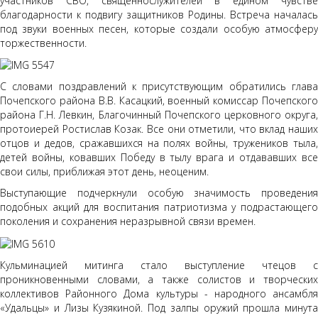
участников СВО, священнослужителей в едином чувстве
благодарности к подвигу защитников Родины. Встреча началась
под звуки военных песен, которые создали особую атмосферу
торжественности.
С словами поздравлений к присутствующим обратились глава
Почепского района В.В. Касацкий, военный комиссар Почепского
района Г.Н. Левкин, Благочинный Почепского церковного округа,
протоиерей Ростислав Козак. Все они отметили, что вклад наших
отцов и дедов, сражавшихся на полях войны, тружеников тыла,
детей войны, ковавших Победу в тылу врага и отдававших все
свои силы, приближая этот день, неоценим.
Выступающие подчеркнули особую значимость проведения
подобных акций для воспитания патриотизма у подрастающего
поколения и сохранения неразрывной связи времен.
Кульминацией митинга стало выступление чтецов с
проникновенными словами, а также солистов и творческих
коллективов Районного Дома культуры - народного ансамбля
«Удальцы» и Лизы Кузякиной. Под залпы оружий прошла минута