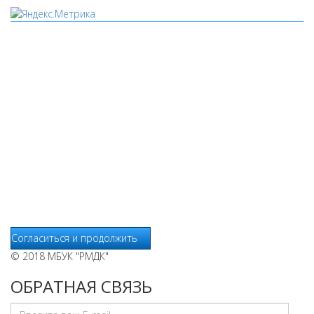
Мы используем cookies
Уведомляем вас, что сайт www.pochepdk.ru использует
файлы cookie. Продолжая пользование сайтом
www.pochepdk.ru (далее сайт), Пользователь соглашается на
использование сайтом файлов cookie. На сайте МБУК "РМДК"
используются независимые сервисы статистики, которые
также использует файлы cookie. Информация передаётся и
хранится на серверах сервисов статистики и используется
для анализа действий Пользователей на сайтах, составления
отчетов о деятельности веб-сайтов и предоставления других
услуг, связанных с работой сайтов и использования сети
Интернет.
Согласиться и продолжить
© 2018 МБУК "РМДК"
ОБРАТНАЯ СВЯЗЬ