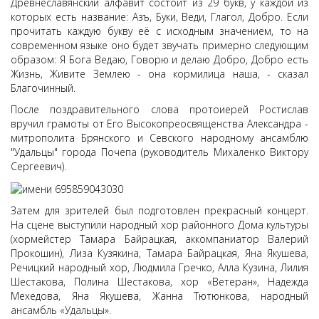
Древнеславянский алфавит состоит из 29 букв, у каждой из
которых есть название: Азъ, Буки, Веди, Глагол, Добро. Если
прочитать каждую букву её с исходным значением, то на
современном языке оно будет звучать примерно следующим
образом: Я Бога Ведаю, Говорю и делаю Добро, Добро есть
Жизнь, Живите Землею - она кормилица наша, - сказал
Благочинный.
После поздравительного слова протоиерей Ростислав
вручил грамоты от Его Высокопреосвященства Александра -
митрополита Брянского и Севского народному ансамблю
"Удальцы" города Почепа (руководитель Михаленко Виктору
Сергеевич).
Затем для зрителей был подготовлен прекрасный концерт.
На сцене выступили народный хор районного Дома культуры
(хормейстер Тамара Байрацкая, аккомпаниатор Валерий
Прокошин), Лиза Кузякина, Тамара Байрацкая, Яна Якушева,
Речицкий народный хор, Людмила Гречко, Алла Кузина, Лилия
Шестакова, Полина Шестакова, хор «Ветеран», Надежда
Мехедова, Яна Якушева, Жанна Тютюнкова, народный
ансамбль «Удальцы».