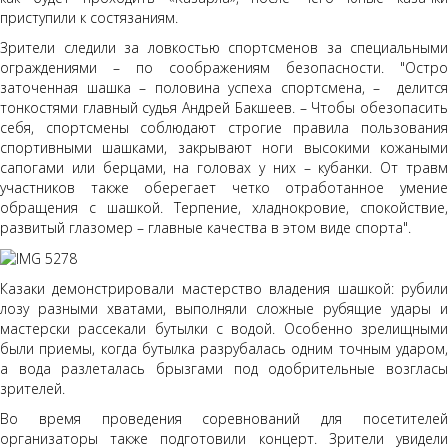
приступили к состязаниям.
Зрители следили за ловкостью спортсменов за специальными
ограждениями – по соображениям безопасности. "Остро
заточенная шашка – половина успеха спортсмена, – делится
тонкостями главный судья Андрей Бакшеев. – Чтобы обезопасить
себя, спортсмены соблюдают строгие правила пользования
спортивными шашками, закрывают ноги высокими кожаными
сапогами или берцами, на головах у них – кубанки. От травм
участников также оберегает четко отработанное умение
обращения с шашкой. Терпение, хладнокровие, спокойствие,
развитый глазомер – главные качества в этом виде спорта".
Казаки демонстрировали мастерство владения шашкой: рубили
лозу разными хватами, выполняли сложные рубящие удары и
мастерски рассекали бутылки с водой. Особенно зрелищными
были приемы, когда бутылка разрубалась одним точным ударом,
а вода разлеталась брызгами под одобрительные возгласы
зрителей.
Во время проведения соревнований для посетителей
организаторы также подготовили концерт. Зрители увидели