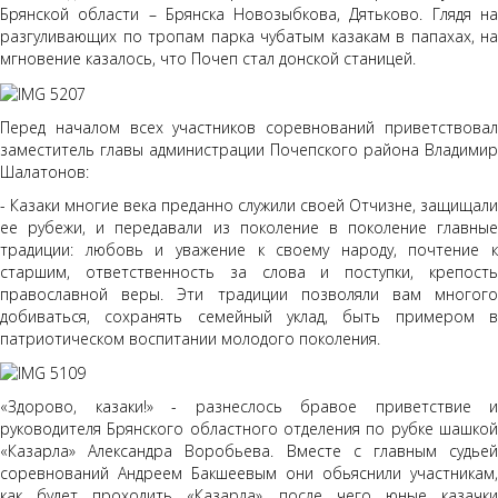
Брянской области – Брянска Новозыбкова, Дятьково. Глядя на
разгуливающих по тропам парка чубатым казакам в папахах, на
мгновение казалось, что Почеп стал донской станицей.
Перед началом всех участников соревнований приветствовал
заместитель главы администрации Почепского района Владимир
Шалатонов:
- Казаки многие века преданно служили своей Отчизне, защищали
ее рубежи, и передавали из поколение в поколение главные
традиции: любовь и уважение к своему народу, почтение к
старшим, ответственность за слова и поступки, крепость
православной веры. Эти традиции позволяли вам многого
добиваться, сохранять семейный уклад, быть примером в
патриотическом воспитании молодого поколения.
«Здорово, казаки!» - разнеслось бравое приветствие и
руководителя Брянского областного отделения по рубке шашкой
«Казарла» Александра Воробьева. Вместе с главным судьей
соревнований Андреем Бакшеевым они обьяснили участникам,
как будет проходить «Казарла», после чего юные казачки