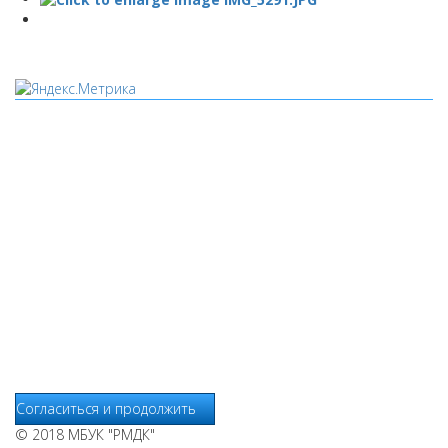
Мы используем cookies
Уведомляем вас, что сайт www.pochepdk.ru использует
файлы cookie. Продолжая пользование сайтом
www.pochepdk.ru (далее сайт), Пользователь соглашается на
использование сайтом файлов cookie. На сайте МБУК "РМДК"
используются независимые сервисы статистики, которые
также использует файлы cookie. Информация передаётся и
хранится на серверах сервисов статистики и используется
для анализа действий Пользователей на сайтах, составления
отчетов о деятельности веб-сайтов и предоставления других
услуг, связанных с работой сайтов и использования сети
Интернет.
Согласиться и продолжить
© 2018 МБУК "РМДК"