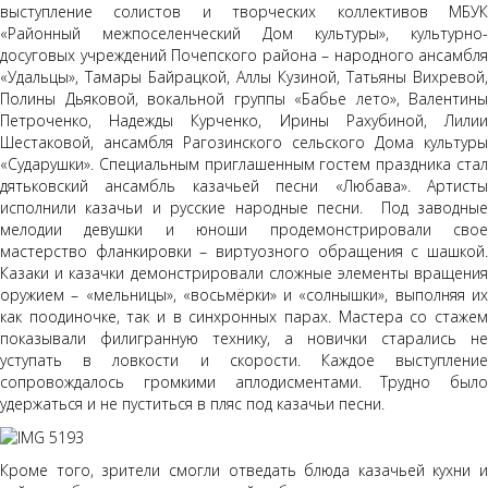
выступление солистов и творческих коллективов МБУК
«Районный межпоселенческий Дом культуры», культурно-
досуговых учреждений Почепского района – народного ансамбля
«Удальцы», Тамары Байрацкой, Аллы Кузиной, Татьяны Вихревой,
Полины Дьяковой, вокальной группы «Бабье лето», Валентины
Петроченко, Надежды Курченко, Ирины Рахубиной, Лилии
Шестаковой, ансамбля Рагозинского сельского Дома культуры
«Сударушки». Специальным приглашенным гостем праздника стал
дятьковский ансамбль казачьей песни «Любава». Артисты
исполнили казачьи и русские народные песни. Под заводные
мелодии девушки и юноши продемонстрировали свое
мастерство фланкировки – виртуозного обращения с шашкой.
Казаки и казачки демонстрировали сложные элементы вращения
оружием – «мельницы», «восьмёрки» и «солнышки», выполняя их
как поодиночке, так и в синхронных парах. Мастера со стажем
показывали филигранную технику, а новички старались не
уступать в ловкости и скорости. Каждое выступление
сопровождалось громкими аплодисментами. Трудно было
удержаться и не пуститься в пляс под казачьи песни.
Кроме того, зрители смогли отведать блюда казачьей кухни и