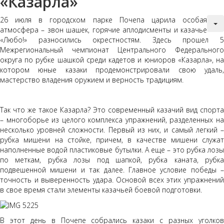
«Казарла»
26 июля в городском парке Почепа царила особая
атмосфера – звон шашек, горячие аплодисменты и казачье
«Любо!» разносились окрестностям. Здесь прошел 5
Межрегиональный чемпионат Центрального Федерального
округа по рубке шашкой среди кадетов и юниоров «Казарла», на
котором юные казаки продемонстрировали свою удаль,
мастерство владения оружием и верность традициям.
Так что же такое Казарла? Это современный казачий вид спорта
– многоборье из целого комплекса упражнений, разделенных на
несколько уровней сложности. Первый из них, и самый легкий –
рубка мишени на стойке, причем, в качестве мишени служат
наполненные водой пластиковые бутылки. А еще – это рубка лозы
по меткам, рубка лозы под шапкой, рубка каната, рубка
подвешенной мишени и так далее. Главное условие победы –
точность и выверенность удара. Основой всех этих упражнений
в свое время стали элементы казачьей боевой подготовки.
В этот день в Почепе собрались казаки с разных уголков