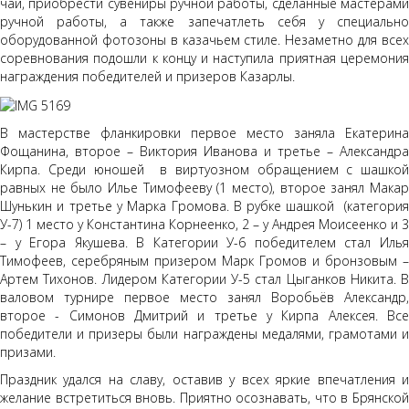
чай, приобрести сувениры ручной работы, сделанные мастерами
ручной работы, а также запечатлеть себя у специально
оборудованной фотозоны в казачьем стиле. Незаметно для всех
соревнования подошли к концу и наступила приятная церемония
награждения победителей и призеров Казарлы.
В мастерстве фланкировки первое место заняла Екатерина
Фощанина, второе – Виктория Иванова и третье – Александра
Кирпа. Среди юношей в виртуозном обращением с шашкой
равных не было Илье Тимофееву (1 место), второе занял Макар
Шунькин и третье у Марка Громова. В рубке шашкой (категория
У-7) 1 место у Константина Корнеенко, 2 – у Андрея Моисеенко и 3
– у Егора Якушева. В Категории У-6 победителем стал Илья
Тимофеев, серебряным призером Марк Громов и бронзовым –
Артем Тихонов. Лидером Категории У-5 стал Цыганков Никита. В
валовом турнире первое место занял Воробьёв Александр,
второе - Симонов Дмитрий и третье у Кирпа Алексея. Все
победители и призеры были награждены медалями, грамотами и
призами.
Праздник удался на славу, оставив у всех яркие впечатления и
желание встретиться вновь. Приятно осознавать, что в Брянской