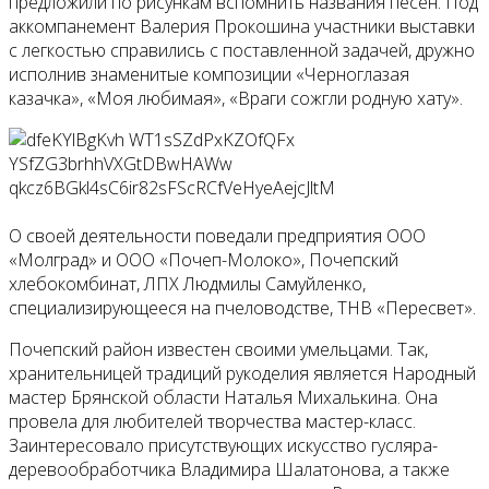
предложили по рисункам вспомнить названия песен. Под
аккомпанемент Валерия Прокошина участники выставки
с легкостью справились с поставленной задачей, дружно
исполнив знаменитые композиции «Черноглазая
казачка», «Моя любимая», «Враги сожгли родную хату».
О своей деятельности поведали предприятия ООО
«Молград» и ООО «Почеп-Молоко», Почепский
хлебокомбинат, ЛПХ Людмилы Самуйленко,
специализирующееся на пчеловодстве, ТНВ «Пересвет».
Почепский район известен своими умельцами. Так,
хранительницей традиций рукоделия является Народный
мастер Брянской области Наталья Михалькина. Она
провела для любителей творчества мастер-класс.
Заинтересовало присутствующих искусство гусляра-
деревообработчика Владимира Шалатонова, а также