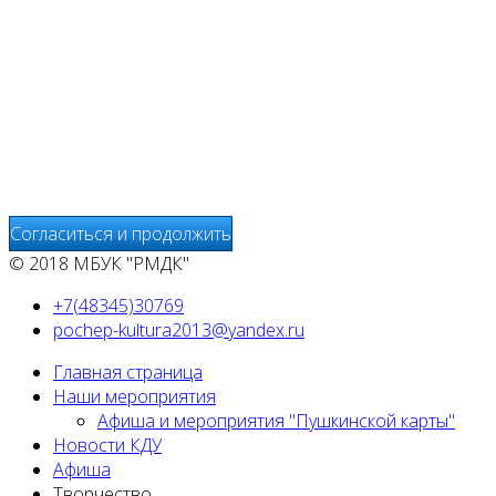
На сайте МБУК "РМДК" используются независимые
сервисы статистики, которые также использует файлы
cookie. Информация передаётся и хранится на серверах
сервисов статистики и используется для анализа
действий Пользователей на сайтах, составления отчетов
о деятельности веб-сайтов и предоставления других
услуг, связанных с работой сайтов и использования сети
Интернет.
Согласиться и продолжить
© 2018 МБУК "РМДК"
+7(48345)30769
pochep-kultura2013@yandex.ru
Главная страница
Наши мероприятия
Афиша и мероприятия "Пушкинской карты"
Новости КДУ
Афиша
Творчество