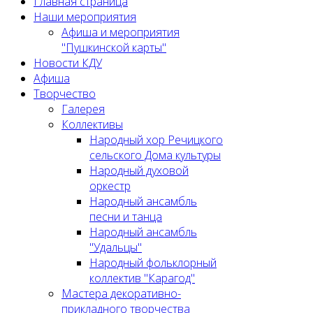
Главная страница
Наши мероприятия
Афиша и мероприятия
"Пушкинской карты"
Новости КДУ
Афиша
Творчество
Галерея
Коллективы
Народный хор Речицкого
сельского Дома культуры
Народный духовой
оркестр
Народный ансамбль
песни и танца
Народный ансамбль
"Удальцы"
Народный фольклорный
коллектив "Карагод"
Мастера декоративно-
прикладного творчества