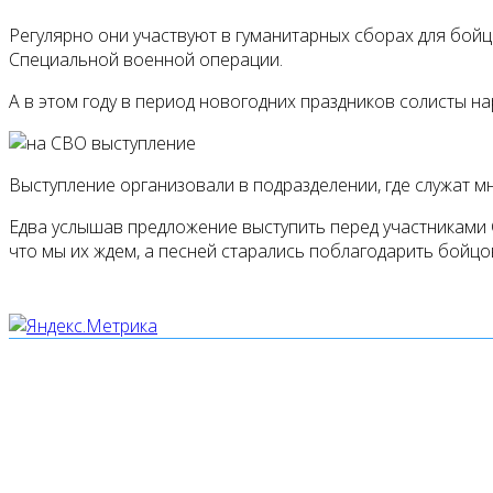
Регулярно они участвуют в гуманитарных сборах для бой
Специальной военной операции.
А в этом году в период новогодних праздников солисты 
Выступление организовали в подразделении, где служат м
Едва услышав предложение выступить перед участниками СВ
что мы их ждем, а песней старались поблагодарить бойцов
Мы используем cookies
Уведомляем вас, что сайт www.pochepdk.ru использует фа
использование сайтом файлов cookie. На сайте МБУК "РМ
передаётся и хранится на серверах сервисов статистики и