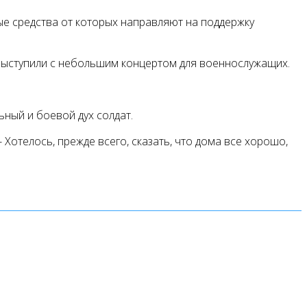
ые средства от которых направляют на поддержку
выступили с небольшим концертом для военнослужащих.
ный и боевой дух солдат.
Хотелось, прежде всего, сказать, что дома все хорошо,
u (далее сайт), Пользователь соглашается на
ые также использует файлы cookie. Информация
ах, составления отчетов о деятельности веб-сайтов и