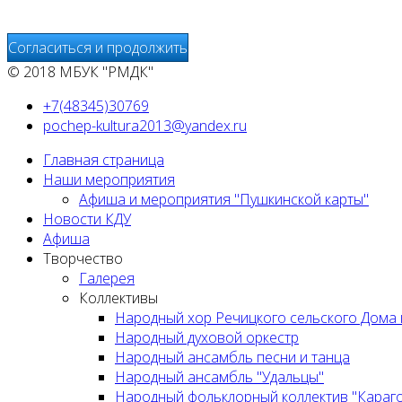
предоставления других услуг, связанных с работой сайтов
Согласиться и продолжить
© 2018 МБУК "РМДК"
+7(48345)30769
pochep-kultura2013@yandex.ru
Главная страница
Наши мероприятия
Афиша и мероприятия "Пушкинской карты"
Новости КДУ
Афиша
Творчество
Галерея
Коллективы
Народный хор Речицкого сельского Дома 
Народный духовой оркестр
Народный ансамбль песни и танца
Народный ансамбль "Удальцы"
Народный фольклорный коллектив "Караг