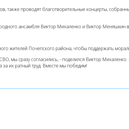
цов, также проводят благотворительные концерты, собранн
народного ансамбля Виктор Михаленко и Виктор Меняшкин 
ного жителей Почепского района, чтобы поддержать мораль
О, мы сразу согласились, - поделился Виктор Михаленко. - 
 за их ратный труд. Вместе мы победим!
йлы cookie. Продолжая пользование сайтом www.pochepdk.r
ДК" используются независимые сервисы статистики, котор
 используется для анализа действий Пользователей на сайт