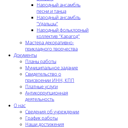
Народный ансамбль
песни и танца
Народный ансамбль
"Удальцы"
Народный фольклорный
коллектив "Карагод"
Мастера декоративно-
прикладного творчества
Документы
Планы работы
Муниципальное задание
Cвидетельство о
присвоении ИНН, КПП
Платные услуги
Антикоррупционная
деятельность
О нас
Сведения об учреждении
График работы
Наши достижения