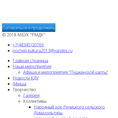
о деятельности веб-сайтов и предоставления других
услуг, связанных с работой сайтов и использования сети
Интернет.
Согласиться и продолжить
© 2018 МБУК "РМДК"
+7(48345)30769
pochep-kultura2013@yandex.ru
Главная страница
Наши мероприятия
Афиша и мероприятия "Пушкинской карты"
Новости КДУ
Афиша
Творчество
Галерея
Коллективы
Народный хор Речицкого сельского
Дома культуры