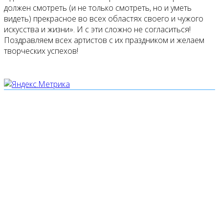
должен смотреть (и не только смотреть, но и уметь
видеть) прекрасное во всех областях своего и чужого
искусства и жизни». И с эти сложно не согласиться!
Поздравляем всех артистов с их праздником и желаем
творческих успехов!
Мы используем cookies
Уведомляем вас, что сайт www.pochepdk.ru использует
файлы cookie. Продолжая пользование сайтом
www.pochepdk.ru (далее сайт), Пользователь
соглашается на использование сайтом файлов cookie.
На сайте МБУК "РМДК" используются независимые
сервисы статистики, которые также использует файлы
cookie. Информация передаётся и хранится на серверах
сервисов статистики и используется для анализа
действий Пользователей на сайтах, составления отчетов