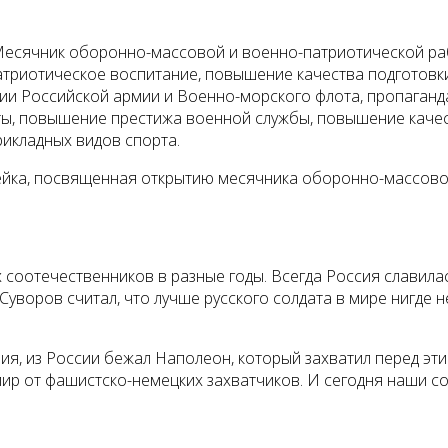
 Месячник оборонно-массовой и военно-патриотической ра
атриотическое воспитание, повышение качества подготовк
ии Российской армии и Военно-морского флота, пропаганд
ты, повышение престижа военной службы, повышение качес
рикладных видов спорта.
ейка, посвященная открытию месячника оборонно-массово
 соотечественников в разные годы. Всегда Россия славила
воров считал, что лучше русского солдата в мире нигде нет
ия, из России бежал Наполеон, который захватил перед эт
мир от фашистско-немецких захватчиков. И сегодня наши 