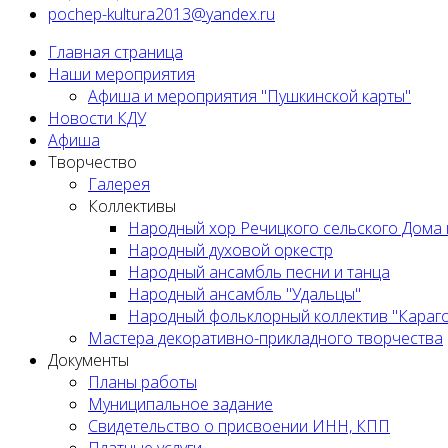
pochep-kultura2013@yandex.ru
Главная страница
Наши мероприятия
Афиша и мероприятия "Пушкинской карты"
Новости КДУ
Афиша
Творчество
Галерея
Коллективы
Народный хор Речицкого сельского Дома 
Народный духовой оркестр
Народный ансамбль песни и танца
Народный ансамбль "Удальцы"
Народный фольклорный коллектив "Караг
Мастера декоративно-прикладного творчества
Документы
Планы работы
Муниципальное задание
Cвидетельство о присвоении ИНН, КПП
Платные услуги