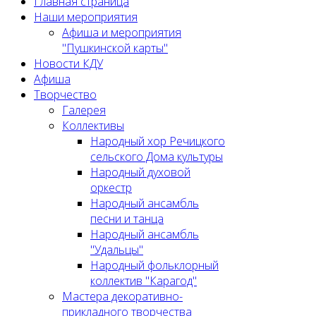
Главная страница
Наши мероприятия
Афиша и мероприятия
"Пушкинской карты"
Новости КДУ
Афиша
Творчество
Галерея
Коллективы
Народный хор Речицкого
сельского Дома культуры
Народный духовой
оркестр
Народный ансамбль
песни и танца
Народный ансамбль
"Удальцы"
Народный фольклорный
коллектив "Карагод"
Мастера декоративно-
прикладного творчества