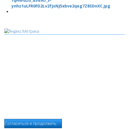
Мы используем cookies
Уведомляем вас, что сайт www.pochepdk.ru использует
файлы cookie. Продолжая пользование сайтом
www.pochepdk.ru (далее сайт), Пользователь соглашается на
использование сайтом файлов cookie. На сайте МБУК "РМДК"
используются независимые сервисы статистики, которые
также использует файлы cookie. Информация передаётся и
хранится на серверах сервисов статистики и используется
для анализа действий Пользователей на сайтах, составления
отчетов о деятельности веб-сайтов и предоставления других
услуг, связанных с работой сайтов и использования сети
Интернет.
Согласиться и продолжить