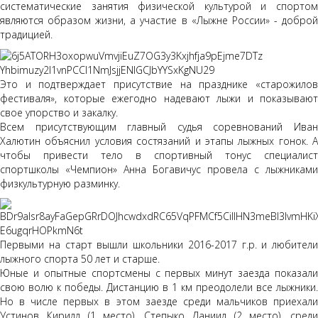
систематические занятия физической культурой и спортом
являются образом жизни, а участие в «Лыжне России» - доброй
традицией.
Это и подтверждает присутствие на празднике «старожилов
фестиваля», которые ежегодно надевают лыжи и показывают
свое упорство и закалку.
Всем присутствующим главный судья соревнований Иван
Халютин объяснил условия состязаний и этапы лыжных гонок. А
чтобы привести тело в спортивный тонус специалист
спортшколы «Чемпион» Анна Богавичус провела с лыжниками
физкультурную разминку.
Первыми на старт вышли школьники 2016-2017 г.р. и любители
лыжного спорта 50 лет и старше.
Юные и опытные спортсмены с первых минут заезда показали
свою волю к победы. Дистанцию в 1 км преодолели все лыжники.
Но в числе первых в этом заезде среди мальчиков приехали
Устинов Кирилл (1 место), Степыко Даниил (2 место), среди