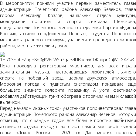
В мероприятии приняли участие первый заместитель главы
администрации Почепского района Александр Зеленов, глава
города Александр Козлов, начальник отдела культуры,
молодежной политики и спорта Светлана Шемякова,
представители Почепского местного отделения Партии «Единая
Россия», активисты «Движения Первых», студенты Почепского
механико-аграрного техникума, учащиеся и преподаватели школ
района, местные жители и другие.
Пока проходила регистрация участников, для всех играла
зажигательная музыка, настраивающая любителей лыжного
спорта на победный заезд, царила дружеская атмосфера.
Морозная погода с пушистым снегопадом придавала еще
большего зимнего колорита празднику. А уюта фестивалю
добавлял действующий пункт обогрева с горячим чаем и сладкой
выпечкой.
Перед началом лыжных гонок участников поприветствовал глава
администрации Почепского района Александр Зеленов, который
отметил, что с каждым годом все больше простых любителей
активного отдыха выходят на старт самой массовой лыжной
гонки «Лыжня России – 2026 г». Для многих почепчан