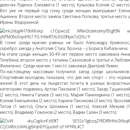
девочек Руденок Елизавета (1 место), Кулькова Ксения (2 место).
Вот уже не первый год гонку среди женщин выигрывает Елена
Ашихина. Второе место заняла Светлана Попкова, третье место у
Ирины Федоркиной.
В гонке среди мужчин равных не было Александру Кривонос,
серебро заезда у Анатолия Стука, бронза – у Бориса Кибальчича.
На этапе среди женщин 30-49 лет первое место завоевала Анна
Телебина, второе место у татьяны Сазоновой и третье и Любови
Филипенко. Среди мужчин 1 место завоевал Дмитрий Левин.
По-настоящему массовым получился заезд среди школьников.
Спортивная молодежь показала, что для них спорт – это норма
жизни! В этот день на пьедестал почета в разных возрастных
категориях поднялись Артом Пахомов (1 место), Захар Гущанский
(2 место), Никита Галаев (3 место), Мария Панихидкина (1 место),
Ксения Емельянова (2 место), Карина Пахомова (3 место), Ярослав
Титов (1 место), Ольга Шломина (1 место), Алексей Межуев (1
место), Владимир Гомонов (2 место), Вадим Салин (3 место).