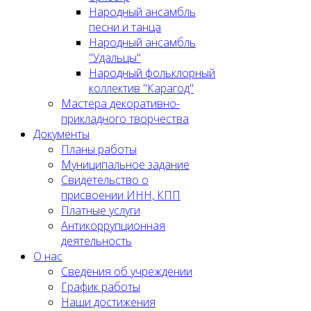
Народный ансамбль
песни и танца
Народный ансамбль
"Удальцы"
Народный фольклорный
коллектив "Карагод"
Мастера декоративно-
прикладного творчества
Документы
Планы работы
Муниципальное задание
Cвидетельство о
присвоении ИНН, КПП
Платные услуги
Антикоррупционная
деятельность
О нас
Сведения об учреждении
График работы
Наши достижения