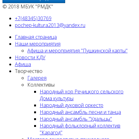
© 2018 МБУК "РМДК"
+7(48345)30769
pochep-kultura2013@yandex.ru
Главная страница
Наши мероприятия
Афиша и мероприятия "Пушкинской карты"
Новости КДУ
Афиша
Творчество
Галерея
Коллективы
Народный хор Речицкого сельского
Дома культуры
Народный духовой оркестр
Народный ансамбль песни и танца
Народный ансамбль "Удальцы"
Народный фольклорный коллектив
"Карагод"